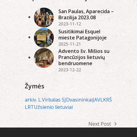
San Paulas, Aparecida –
Brazilija 2023.08
2023-11-12
Susitikimai Esquel
mieste Patagonijoje
2025-11-21
Advento šv. Mišios su
Prancūzijos lietuvių
bendruomene
2023-12-22
Žymės
arkiv. L.Virbalas SJ
Dvasininkai
JAV
LKRŠ
LRT
Užsienio lietuviai
Next Post
next
post: