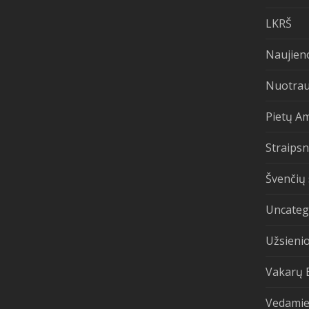
LKRŠ
Naujien
Nuotra
Pietų A
Straipsn
Švenčių 
Uncateg
Užsienio
Vakarų 
Vedamie