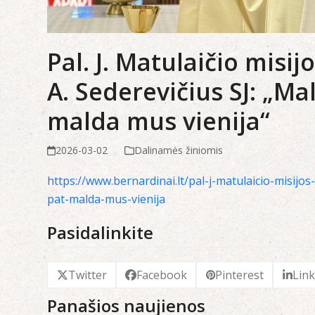
Pal. J. Matulaičio misi
A. Sederevičius SJ: „Ma
malda mus vienija“
2026-03-02
Dalinamės žiniomis
https://www.bernardinai.lt/pal-j-matulaicio-misijo
pat-malda-mus-vienija
Pasidalinkite
Twitter
Facebook
Pinterest
Lin
Panašios naujienos