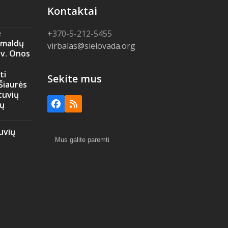
Kontaktai
e
+370-5-212-5455
amaldų
virbalas@sielovada.org
Šv. Onos
ti
Sekite mus
 Šiaurės
tuvių
ių
Facebook
RSS
uvių
Mus galite paremti