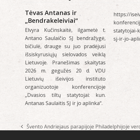
Tėvas Antanas ir
https://isei
„Bendrakeleiviai“
konferencij
Elvyra Kučinskaitė, ilgametė t.
statytojai-
Antano Saulaičio SJ bendražygė,
sj-ir-jo-apl
bičiulė, drauge su juo pradėjusi
išsiskyrusiųjų sielovados veiklą
Lietuvoje. Pranešimas skaitytas
2026 m. gegužės 20 d. VDU
Lietuvių išeivijos instituto
organizuotoje konferencijoje
„Dvasios tiltų statytojai: kun.
Antanas Saulaitis SJ ir jo aplinka“.
Švento Andriejaus parapijoje Philadelphijoje v
previous
post: