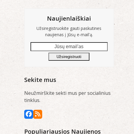
Naujienlaiškiai
Užsiregistruokite gauti paskutines
naujienas į Jūsų e-mail'ą.
Jūsų
email'as
Užsiregistruoti
Sekite mus
Neužmirškite sekti mus per socialinius
tinklus.
Facebook
RSS
Populiariausios Naujienos