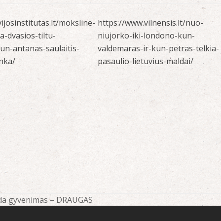
vijosinstitutas.lt/moksline-
https://www.vilnensis.lt/nuo-
a-dvasios-tiltu-
niujorko-iki-londono-kun-
kun-antanas-saulaitis-
valdemaras-ir-kun-petras-telkia-
inka/
pasaulio-lietuvius-maldai/
erda gyvenimas – DRAUGAS