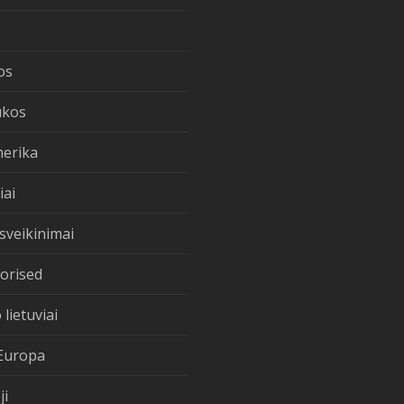
os
ukos
merika
iai
sveikinimai
orised
 lietuviai
Europa
ji