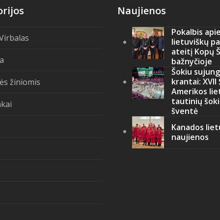
rijos
Naujienos
Pokalbis api
 Virbalas
lietuviškų p
ateitį Kopų 
ja
bažnyčioje
Šokiu sujung
krantai: XVII
ės žiniomis
Amerikos lie
tautinių šok
kai
šventė
Kanados liet
naujienos