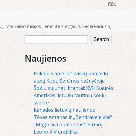
Facebook
RSS
. J. Matulaičio misijos Lemonte kunigas A. Sederevičius SJ:…
Search
Naujienos
Pokalbis apie lietuviškų pamaldų
ateitį Kopų Šv. Onos bažnyčioje
Šokiu sujungti krantai: XVII Šiaurės
Amerikos lietuvių tautinių šokių
šventė
Kanados lietuvių naujienos
Tėvas Antanas ir „Bendrakeleiviai“
„Magnifica humanitas“. Pirmoji
Leono XIV enciklika