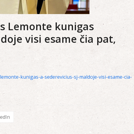
jos Lemonte kunigas
ldoje visi esame čia pat,
s-lemonte-kunigas-a-sederevicius-sj-maldoje-visi-esame-cia-
kedIn