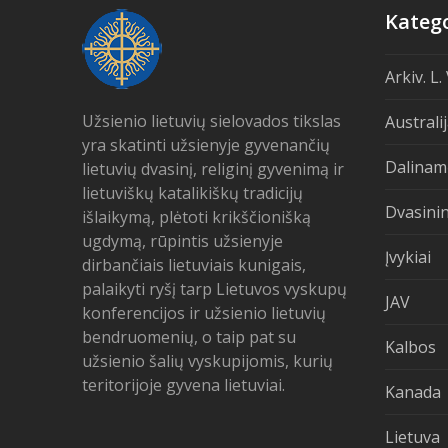
Katego
Arkiv. L.
Užsienio lietuvių sielovados tikslas
Australi
yra skatinti užsienyje gyvenančių
Dalinam
lietuvių dvasinį, religinį gyvenimą ir
lietuviškų katalikiškų tradicijų
Dvasinin
išlaikymą, plėtoti krikščionišką
ugdymą, rūpintis užsienyje
Įvykiai
dirbančiais lietuviais kunigais,
palaikyti ryšį tarp Lietuvos vyskupų
JAV
konferencijos ir užsienio lietuvių
bendruomenių, o taip pat su
Kalbos
užsienio šalių vyskupijomis, kurių
teritorijoje gyvena lietuviai.
Kanada
Lietuva