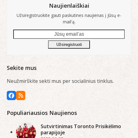
Naujienlaiškiai
Užsiregistruokite gauti paskutines naujienas į Jūsų e-
mail'ą.
Jūsų
email'as
Užsiregistruoti
Sekite mus
Neužmirškite sekti mus per socialinius tinklus.
Facebook
RSS
Populiariausios Naujienos
Sutvirtinimas Toronto Prisikėlimo
parapijoje