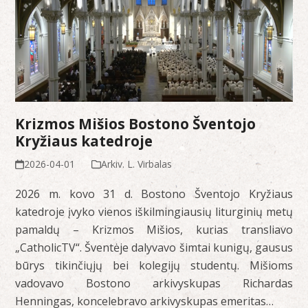
Krizmos Mišios Bostono Šventojo
Kryžiaus katedroje
2026-04-01
Arkiv. L. Virbalas
2026 m. kovo 31 d. Bostono Šventojo Kryžiaus
katedroje įvyko vienos iškilmingiausių liturginių metų
pamaldų – Krizmos Mišios, kurias transliavo
„CatholicTV“. Šventėje dalyvavo šimtai kunigų, gausus
būrys tikinčiųjų bei kolegijų studentų. Mišioms
vadovavo Bostono arkivyskupas Richardas
Henningas, koncelebravo arkivyskupas emeritas…