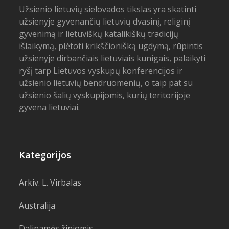
Užsienio lietuvių sielovados tikslas yra skatinti
užsienyje gyvenančių lietuvių dvasinį, religinį
gyvenimą ir lietuviškų katalikiškų tradicijų
išlaikymą, plėtoti krikščionišką ugdymą, rūpintis
užsienyje dirbančiais lietuviais kunigais, palaikyti
ryšį tarp Lietuvos vyskupų konferencijos ir
užsienio lietuvių bendruomenių, o taip pat su
užsienio šalių vyskupijomis, kurių teritorijoje
gyvena lietuviai.
Kategorijos
Arkiv. L. Virbalas
Australija
Dalinamės žiniomis