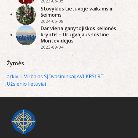
2023-06-05
Stovyklos Lietuvoje vaikams ir
šeimoms
2024-05-08
Dar viena ganytojiškos kelionės
kryptis – Urugvajaus sostinė
Montevidėjus
2023-09-04
Žymės
arkiv. L.Virbalas SJ
Dvasininkai
JAV
LKRŠ
LRT
Užsienio lietuviai