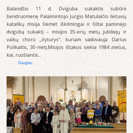
Balandžio 11 d. Dviguba sukaktis subūrė
bendruomenę Palaimintojo Jurgio Matulaičio lietuvių
katalikų misija šiemet iškilmingai ir šiltai paminėjo
dvigubą sukaktį – misijos 35-erių metų jubiliejų ir
vaikų choro „Vyturys“, kuriam vadovauja Darius
Polikaitis, 30-metį.Misijos ištakos siekia 1984 metus,
kai, ruošiantis…
Daugiau...