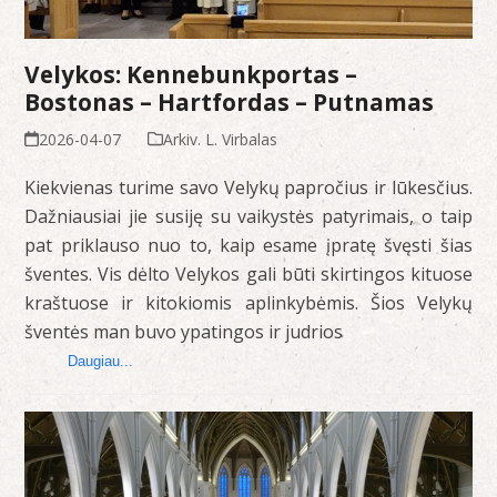
Velykos: Kennebunkportas –
Bostonas – Hartfordas – Putnamas
2026-04-07
Arkiv. L. Virbalas
Kiekvienas turime savo Velykų papročius ir lūkesčius.
Dažniausiai jie susiję su vaikystės patyrimais, o taip
pat priklauso nuo to, kaip esame įpratę švęsti šias
šventes. Vis dėlto Velykos gali būti skirtingos kituose
kraštuose ir kitokiomis aplinkybėmis. Šios Velykų
šventės man buvo ypatingos ir judrios
Daugiau...