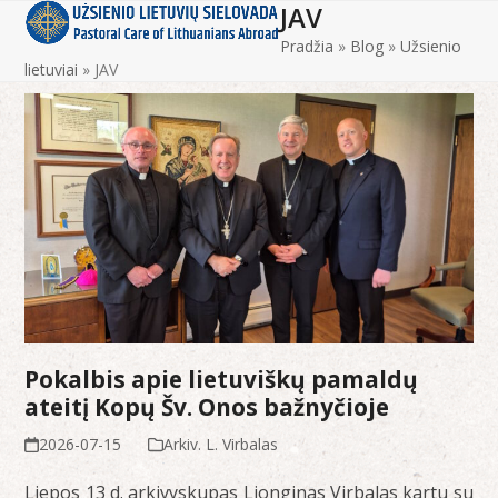
JAV
Open
Close
Skip
to
Pradžia
»
Blog
»
Užsienio
mobile
mobile
content
lietuviai
»
JAV
menu
menu
Pokalbis apie lietuviškų pamaldų
ateitį Kopų Šv. Onos bažnyčioje
2026-07-15
Arkiv. L. Virbalas
Liepos 13 d. arkivyskupas Lionginas Virbalas kartu su