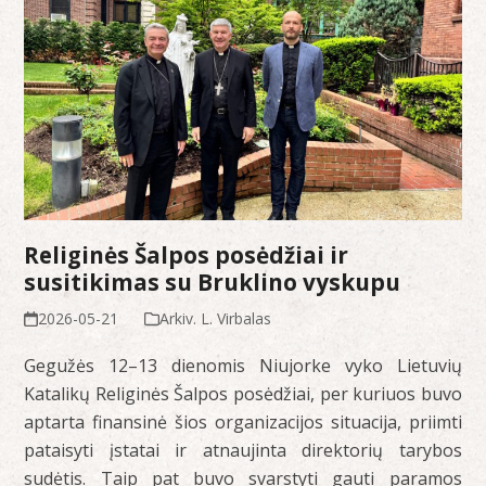
Religinės Šalpos posėdžiai ir
susitikimas su Bruklino vyskupu
2026-05-21
Arkiv. L. Virbalas
Gegužės 12–13 dienomis Niujorke vyko Lietuvių
Katalikų Religinės Šalpos posėdžiai, per kuriuos buvo
aptarta finansinė šios organizacijos situacija, priimti
pataisyti įstatai ir atnaujinta direktorių tarybos
sudėtis. Taip pat buvo svarstyti gauti paramos