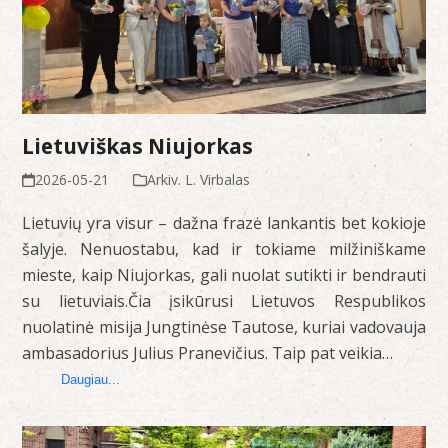
Lietuviškas Niujorkas
2026-05-21
Arkiv. L. Virbalas
Lietuvių yra visur – dažna frazė lankantis bet kokioje
šalyje. Nenuostabu, kad ir tokiame milžiniškame
mieste, kaip Niujorkas, gali nuolat sutikti ir bendrauti
su lietuviais.Čia įsikūrusi Lietuvos Respublikos
nuolatinė misija Jungtinėse Tautose, kuriai vadovauja
ambasadorius Julius Pranevičius. Taip pat veikia…
Daugiau...