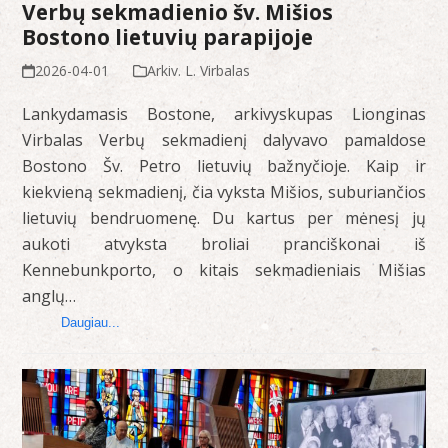
Verbų sekmadienio šv. Mišios
Bostono lietuvių parapijoje
2026-04-01
Arkiv. L. Virbalas
Lankydamasis Bostone, arkivyskupas Lionginas
Virbalas Verbų sekmadienį dalyvavo pamaldose
Bostono Šv. Petro lietuvių bažnyčioje. Kaip ir
kiekvieną sekmadienį, čia vyksta Mišios, suburiančios
lietuvių bendruomenę. Du kartus per mėnesį jų
aukoti atvyksta broliai pranciškonai iš
Kennebunkporto, o kitais sekmadieniais Mišias
anglų…
Daugiau...