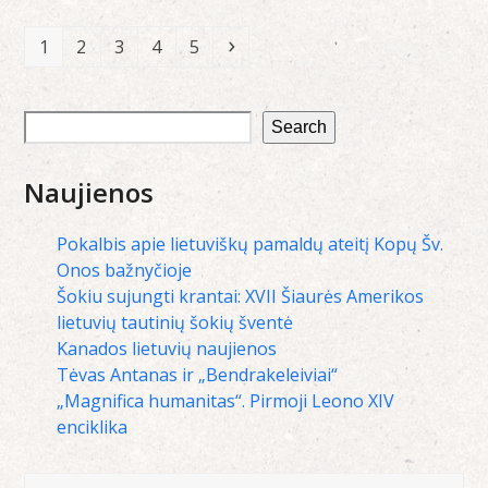
Page
Page
Page
Page
Page
Next
1
2
3
4
5
Search
Naujienos
Pokalbis apie lietuviškų pamaldų ateitį Kopų Šv.
Onos bažnyčioje
Šokiu sujungti krantai: XVII Šiaurės Amerikos
lietuvių tautinių šokių šventė
Kanados lietuvių naujienos
Tėvas Antanas ir „Bendrakeleiviai“
„Magnifica humanitas“. Pirmoji Leono XIV
enciklika