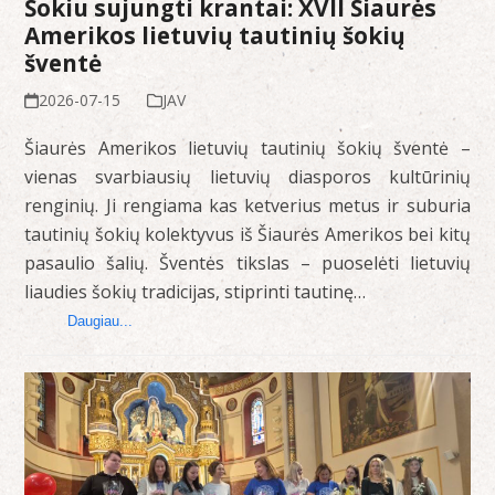
Šokiu sujungti krantai: XVII Šiaurės
Amerikos lietuvių tautinių šokių
šventė
2026-07-15
JAV
Šiaurės Amerikos lietuvių tautinių šokių šventė –
vienas svarbiausių lietuvių diasporos kultūrinių
renginių. Ji rengiama kas ketverius metus ir suburia
tautinių šokių kolektyvus iš Šiaurės Amerikos bei kitų
pasaulio šalių. Šventės tikslas – puoselėti lietuvių
liaudies šokių tradicijas, stiprinti tautinę…
Daugiau...