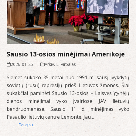
Sausio 13-osios minėjimai Amerikoje
2026-01-25
Arkiv. L. Virbalas
Šiemet sukako 35 metai nuo 1991 m. sausį įvykdytų
sovietų (rusų) represijų prieš Lietuvos žmones. Šiai
sukakčiai paminėti Sausio 13-osios – Laisvės gynėjų
dienos minėjimai vyko įvairiose JAV lietuvių
bendruomenėse. Sausio 11 d. minėjimas vyko
Pasaulio lietuvių centre Lemonte. Jau…
Daugiau...