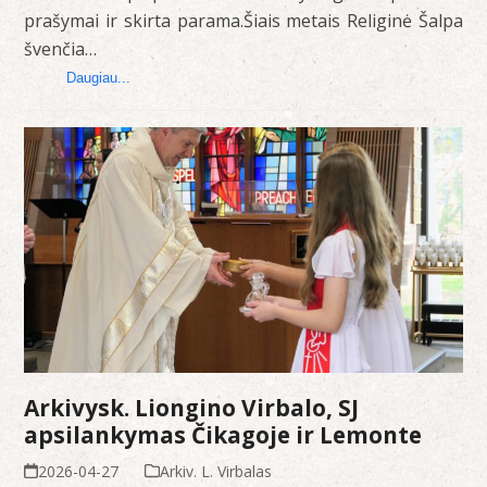
prašymai ir skirta parama.Šiais metais Religinė Šalpa
švenčia…
Daugiau...
Arkivysk. Liongino Virbalo, SJ
apsilankymas Čikagoje ir Lemonte
2026-04-27
Arkiv. L. Virbalas