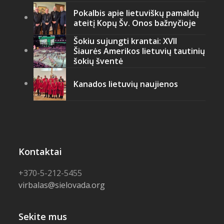
Pokalbis apie lietuviškų pamaldų
ateitį Kopų Šv. Onos bažnyčioje
Šokiu sujungti krantai: XVII
Šiaurės Amerikos lietuvių tautinių
šokių šventė
Kanados lietuvių naujienos
Kontaktai
+370-5-212-5455
virbalas@sielovada.org
Sekite mus