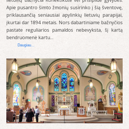
lietuvių bažnyčia Konektikute vėl prisipildė gyvybės.
Apie pusantro šimto žmonių susirinko į šią šventovę,
priklausančią seniausiai apylinkių lietuvių parapijai,
įkurtai dar 1894 metais. Nors dabartiniame bažnyčios
pastate reguliarios pamaldos nebevyksta, šį kartą
bendruomenė kartu…
Daugiau...