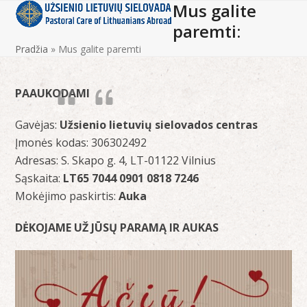
Mus galite
Open
Close
Skip
to
paremti:
mobile
mobile
content
Pradžia
»
Mus galite paremti
menu
menu
PAAUKODAMI
Gavėjas:
Užsienio lietuvių sielovados centras
Įmonės kodas: 306302492
Adresas: S. Skapo g. 4, LT-01122 Vilnius
Sąskaita:
LT65 7044 0901 0818 7246
Mokėjimo paskirtis:
Auka
DĖKOJAME UŽ JŪSŲ PARAMĄ IR AUKAS