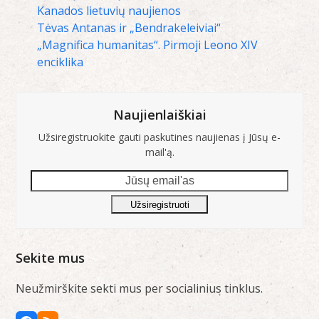
Kanados lietuvių naujienos
Tėvas Antanas ir „Bendrakeleiviai“
„Magnifica humanitas“. Pirmoji Leono XIV
enciklika
Naujienlaiškiai
Užsiregistruokite gauti paskutines naujienas į Jūsų e-
mail'ą.
Jūsų
email'as
Užsiregistruoti
Sekite mus
Neužmirškite sekti mus per socialinius tinklus.