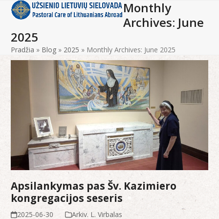
Monthly
Open
Close
Skip
to
Archives: June
mobile
mobile
content
2025
menu
menu
Pradžia
»
Blog
»
2025
»
Monthly Archives: June 2025
Apsilankymas pas Šv. Kazimiero
kongregacijos seseris
2025-06-30
Arkiv. L. Virbalas