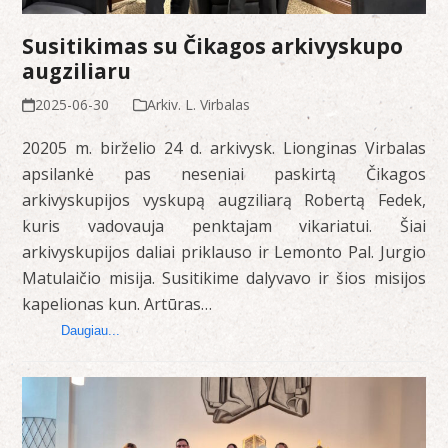
Susitikimas su Čikagos arkivyskupo
augziliaru
2025-06-30
Arkiv. L. Virbalas
20205 m. birželio 24 d. arkivysk. Lionginas Virbalas
apsilankė pas neseniai paskirtą Čikagos
arkivyskupijos vyskupą augziliarą Robertą Fedek,
kuris vadovauja penktajam vikariatui. Šiai
arkivyskupijos daliai priklauso ir Lemonto Pal. Jurgio
Matulaičio misija. Susitikime dalyvavo ir šios misijos
kapelionas kun. Artūras…
Daugiau...