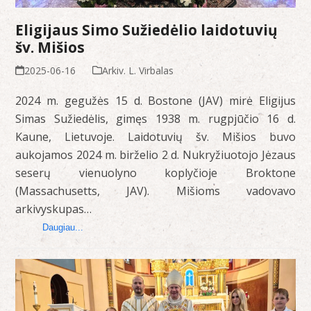
Eligijaus Simo Sužiedėlio laidotuvių
šv. Mišios
2025-06-16
Arkiv. L. Virbalas
2024 m. gegužės 15 d. Bostone (JAV) mirė Eligijus
Simas Sužiedėlis, gimęs 1938 m. rugpjūčio 16 d.
Kaune, Lietuvoje. Laidotuvių šv. Mišios buvo
aukojamos 2024 m. birželio 2 d. Nukryžiuotojo Jėzaus
seserų vienuolyno koplyčioje Broktone
(Massachusetts, JAV). Mišioms vadovavo
arkivyskupas…
Daugiau...