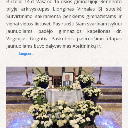
Birželio 14 d. Vasario 16-osios gimnazijoje Rennhofo
pilyje arkivyskupas Lionginas Virbalas SJ suteikė
Sutvirtinimo sakramentą penkiems gimnazistams ir
vienai vietos lietuvei. Pasiruošti šiam svarbiam įvykiui
jaunuoliams padėjo gimnazijos kapelionas dr.
Virginijus Grigutis. Paskutinis pasiruošimo etapas
jaunuoliams buvo dalyvavimas Ateitininkų ir…
Daugiau...