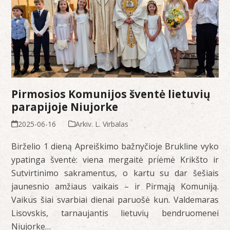
Pirmosios Komunijos šventė lietuvių
parapijoje Niujorke
2025-06-16
Arkiv. L. Virbalas
Birželio 1 dieną Apreiškimo bažnyčioje Brukline vyko
ypatinga šventė: viena mergaitė priėmė Krikšto ir
Sutvirtinimo sakramentus, o kartu su dar šešiais
jaunesnio amžiaus vaikais – ir Pirmąją Komuniją.
Vaikus šiai svarbiai dienai paruošė kun. Valdemaras
Lisovskis, tarnaujantis lietuvių bendruomenei
Niujorke…