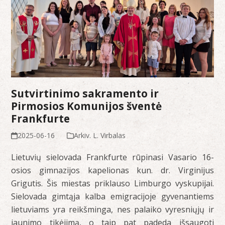
Sutvirtinimo sakramento ir
Pirmosios Komunijos šventė
Frankfurte
2025-06-16
Arkiv. L. Virbalas
Lietuvių sielovada Frankfurte rūpinasi Vasario 16-
osios gimnazijos kapelionas kun. dr. Virginijus
Grigutis. Šis miestas priklauso Limburgo vyskupijai.
Sielovada gimtąja kalba emigracijoje gyvenantiems
lietuviams yra reikšminga, nes palaiko vyresniųjų ir
jaunimo tikėjimą, o taip pat padeda išsaugoti