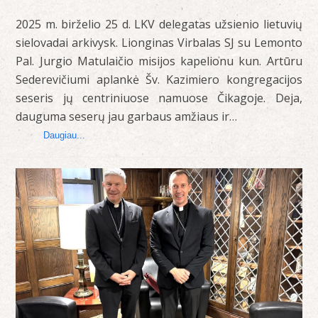
2025 m. birželio 25 d. LKV delegatas užsienio lietuvių
sielovadai arkivysk. Lionginas Virbalas SJ su Lemonto
Pal. Jurgio Matulaičio misijos kapelionu kun. Artūru
Sederevičiumi aplankė Šv. Kazimiero kongregacijos
seseris jų centriniuose namuose Čikagoje. Deja,
dauguma seserų jau garbaus amžiaus ir…
Daugiau...