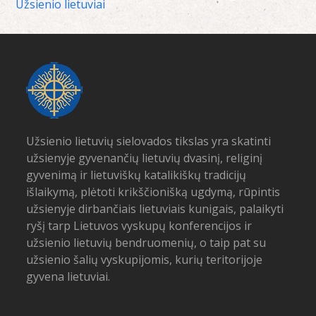
Užsienio lietuviai
Užsienio lietuvių sielovados tikslas yra skatinti
užsienyje gyvenančių lietuvių dvasinį, religinį
gyvenimą ir lietuviškų katalikiškų tradicijų
išlaikymą, plėtoti krikščionišką ugdymą, rūpintis
užsienyje dirbančiais lietuviais kunigais, palaikyti
ryšį tarp Lietuvos vyskupų konferencijos ir
užsienio lietuvių bendruomenių, o taip pat su
užsienio šalių vyskupijomis, kurių teritorijoje
gyvena lietuviai.