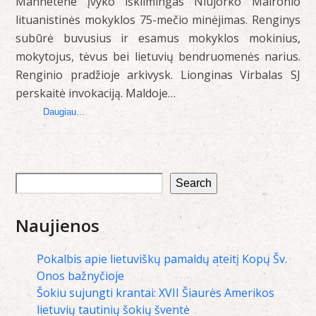
Manhetene įvyko iškilmingas Niujorko Maironio
lituanistinės mokyklos 75-mečio minėjimas. Renginys
subūrė buvusius ir esamus mokyklos mokinius,
mokytojus, tėvus bei lietuvių bendruomenės narius.
Renginio pradžioje arkivysk. Lionginas Virbalas SJ
perskaitė invokaciją. Maldoje…
Daugiau...
Search
Naujienos
Pokalbis apie lietuviškų pamaldų ateitį Kopų Šv.
Onos bažnyčioje
Šokiu sujungti krantai: XVII Šiaurės Amerikos
lietuvių tautinių šokių šventė