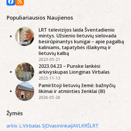
Facebook
RSS
Populiariausios Naujienos
LRT televizijos laida Šventadienio
mintys. Užsienio lietuvių sielovada
besirūpinantys kunigai – apie pagalbą
kaliniams, tapatybės išlaikymą ir
lietuvių kalbą
2023-05-21
2023.04.23 – Punske lankėsi
arkivyskupas Lionginas Virbalas
2023-11-13
Pamirštoji lietuvių žemė: bažnyčių
likimai ir atminties ženklai (III)
2026-05-26
Žymės
arkiv. L.Virbalas SJ
Dvasininkai
JAV
LKRŠ
LRT