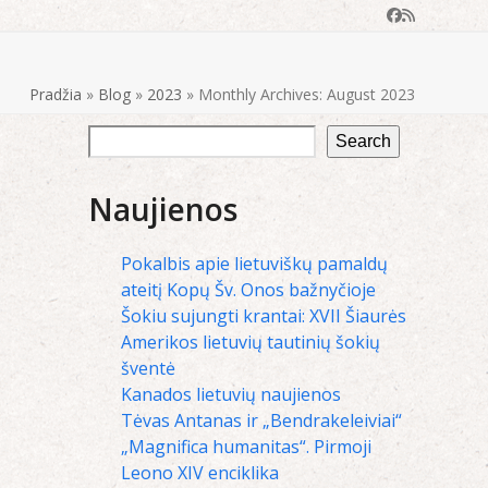
Facebook
RSS
Pradžia
»
Blog
»
2023
»
Monthly Archives: August 2023
Search
Naujienos
Pokalbis apie lietuviškų pamaldų
ateitį Kopų Šv. Onos bažnyčioje
Šokiu sujungti krantai: XVII Šiaurės
Amerikos lietuvių tautinių šokių
šventė
Kanados lietuvių naujienos
Tėvas Antanas ir „Bendrakeleiviai“
„Magnifica humanitas“. Pirmoji
Leono XIV enciklika