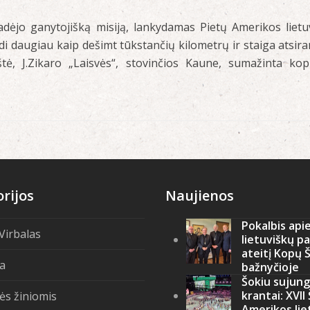
adėjo ganytojišką misiją, lankydamas Pietų Amerikos lietu
daugiau kaip dešimt tūkstančių kilometrų ir staiga atsira
štė, J.Zikaro „Laisvės“, stovinčios Kaune, sumažinta kopi
rijos
Naujienos
Pokalbis api
 Virbalas
lietuviškų p
ateitį Kopų 
ja
bažnyčioje
Šokiu sujung
krantai: XVII
ės žiniomis
Amerikos lie