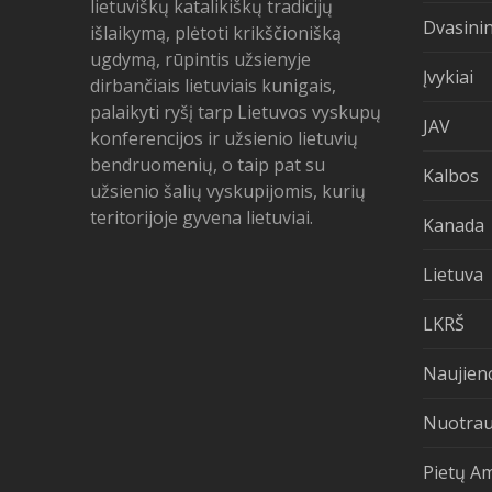
lietuviškų katalikiškų tradicijų
Dvasinin
išlaikymą, plėtoti krikščionišką
ugdymą, rūpintis užsienyje
Įvykiai
dirbančiais lietuviais kunigais,
palaikyti ryšį tarp Lietuvos vyskupų
JAV
konferencijos ir užsienio lietuvių
bendruomenių, o taip pat su
Kalbos
užsienio šalių vyskupijomis, kurių
teritorijoje gyvena lietuviai.
Kanada
Lietuva
LKRŠ
Naujien
Nuotra
Pietų A