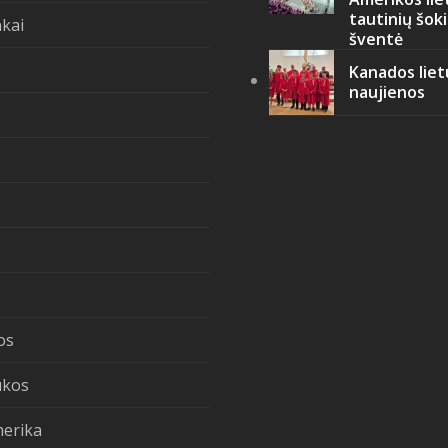
tautinių šok
kai
šventė
Kanados liet
naujienos
os
ukos
merika