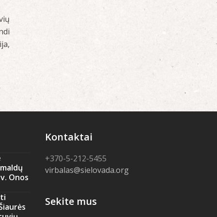
vių
ndi
ja,
Kontaktai
e
+370-5-212-5455
amaldų
virbalas@sielovada.org
Šv. Onos
ti
Sekite mus
 Šiaurės
tuvių