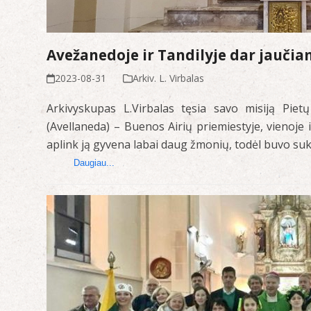
Avežanedoje ir Tandilyje dar jaučia
2023-08-31
Arkiv. L. Virbalas
Arkivyskupas L.Virbalas tęsia savo misiją Piet
(Avellaneda) – Buenos Airių priemiestyje, vienoje 
aplink ją gyvena labai daug žmonių, todėl buvo s
Daugiau...