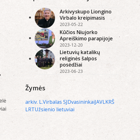
Arkivyskupo Liongino
Virbalo kreipimasis
2023-05-22
Kūčios Niujorko
Apreiškimo parapijoje
2023-12-20
Lietuvių katalikų
religinės šalpos
posėdžiai
2023-06-23
“
Žymės
elė
arkiv. L.Virbalas SJ
Dvasininkai
JAV
LKRŠ
iai
LRT
Užsienio lietuviai