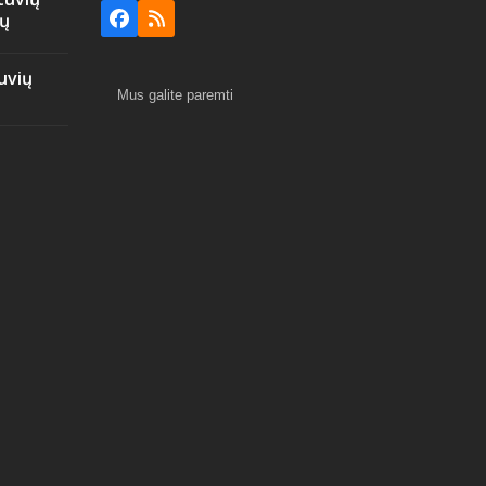
ių
Facebook
RSS
uvių
Mus galite paremti