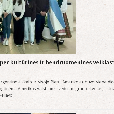
per kultūrines ir bendruomenines veiklas
Argentinoje (kaip ir visoje Pietų Amerikoje) buvo viena did
ngtinėms Amerikos Valstijoms įvedus migrantų kvotas, lietuv
keliavo į…