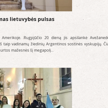
mas lietuvybės pulsas
ų Amerikoje. Rugpjūčio 20 dieną jis apsilankė Avežaned
iš taip vadinamų žiedinių Argentinos sostinės vyskupijų. Čia
ukurtos mažesnės šį megapolį…