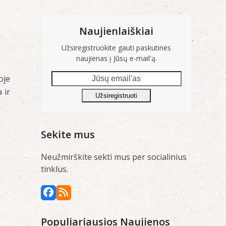
Naujienlaiškiai
Užsiregistruokite gauti paskutines
naujienas į Jūsų e-mail'ą.
Jūsų
oje
email'as
 ir
Užsiregistruoti
Sekite mus
Neužmirškite sekti mus per socialinius
tinklus.
Facebook
RSS
Populiariausios Naujienos