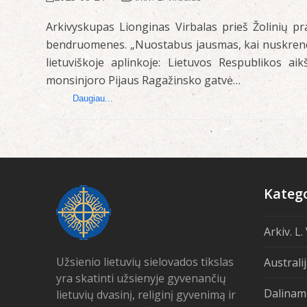
Arkivyskupas Lionginas Virbalas prieš Žolinių pr
bendruomenes. „Nuostabus jausmas, kai nuskrendi 
lietuviškoje aplinkoje: Lietuvos Respublikos aik
monsinjoro Pijaus Ragažinsko gatvė…
Daugiau...
Katego
Arkiv. L.
Užsienio lietuvių sielovados tikslas
Australi
yra skatinti užsienyje gyvenančių
Dalinam
lietuvių dvasinį, religinį gyvenimą ir