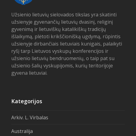
Užsienio lietuvių sielovados tikslas yra skatinti
užsienyje gyvenančių lietuvių dvasinį, religinį
gyvenimą ir lietuviškų katalikiškų tradicijų
išlaikymą, plėtoti krikščionišką ugdymą, rūpintis
užsienyje dirbančiais lietuviais kunigais, palaikyti
ryšį tarp Lietuvos vyskupų konferencijos ir
užsienio lietuvių bendruomenių, o taip pat su
užsienio šalių vyskupijomis, kurių teritorijoje
gyvena lietuviai.
Kategorijos
Arkiv. L. Virbalas
Australija