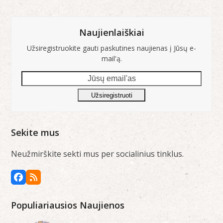
Naujienlaiškiai
Užsiregistruokite gauti paskutines naujienas į Jūsų e-
mail'ą.
Jūsų
email'as
Užsiregistruoti
Sekite mus
Neužmirškite sekti mus per socialinius tinklus.
Facebook
RSS
Populiariausios Naujienos