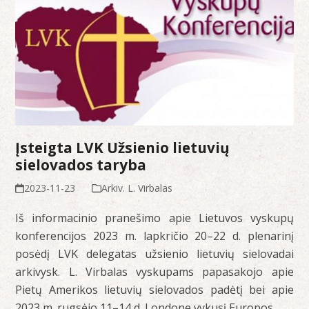
Įsteigta LVK Užsienio lietuvių
sielovados taryba
2023-11-23
Arkiv. L. Virbalas
Iš informacinio pranešimo apie Lietuvos vyskupų
konferencijos 2023 m. lapkričio 20–22 d. plenarinį
posėdį LVK delegatas užsienio lietuvių sielovadai
arkivysk. L. Virbalas vyskupams papasakojo apie
Pietų Amerikos lietuvių sielovados padėtį bei apie
2023 m. rugsėjo 11–14 d. Londone vykusį Europos…