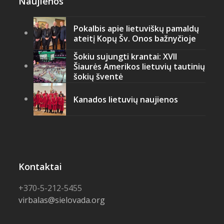
Naujienos
Pokalbis apie lietuviškų pamaldų
ateitį Kopų Šv. Onos bažnyčioje
Šokiu sujungti krantai: XVII
Šiaurės Amerikos lietuvių tautinių
šokių šventė
Kanados lietuvių naujienos
Kontaktai
+370-5-212-5455
virbalas@sielovada.org