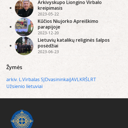
Arkivyskupo Liongino Virbalo
kreipimasis
2023-05-22
Kūčios Niujorko Apreiškimo
parapijoje
2023-12-20
Lietuvių katalikų religinės šalpos
posėdžiai
2023-06-23
Žymės
arkiv. L.Virbalas SJ
Dvasininkai
JAV
LKRŠ
LRT
Užsienio lietuviai