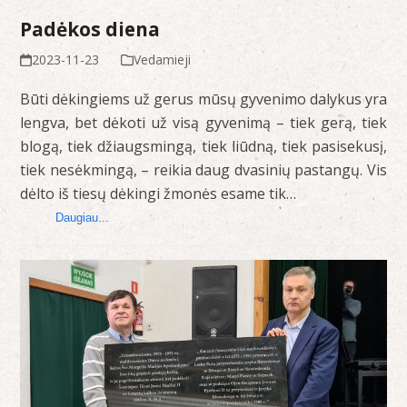
Padėkos diena
2023-11-23
Vedamieji
Būti dėkingiems už gerus mūsų gyvenimo dalykus yra
lengva, bet dėkoti už visą gyvenimą – tiek gerą, tiek
blogą, tiek džiaugsmingą, tiek liūdną, tiek pasisekusį,
tiek nesėkmingą, – reikia daug dvasinių pastangų. Vis
dėlto iš tiesų dėkingi žmonės esame tik…
Daugiau...