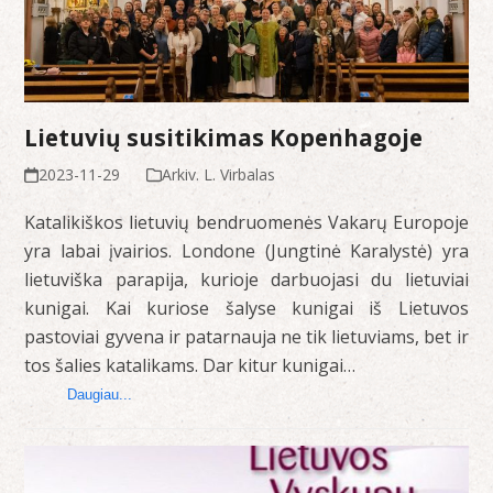
Lietuvių susitikimas Kopenhagoje
2023-11-29
Arkiv. L. Virbalas
Katalikiškos lietuvių bendruomenės Vakarų Europoje
yra labai įvairios. Londone (Jungtinė Karalystė) yra
lietuviška parapija, kurioje darbuojasi du lietuviai
kunigai. Kai kuriose šalyse kunigai iš Lietuvos
pastoviai gyvena ir patarnauja ne tik lietuviams, bet ir
tos šalies katalikams. Dar kitur kunigai…
Daugiau...