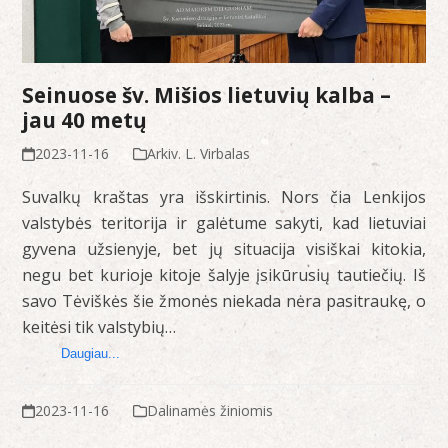
Seinuose šv. Mišios lietuvių kalba –
jau 40 metų
2023-11-16
Arkiv. L. Virbalas
Suvalkų kraštas yra išskirtinis. Nors čia Lenkijos
valstybės teritorija ir galėtume sakyti, kad lietuviai
gyvena užsienyje, bet jų situacija visiškai kitokia,
negu bet kurioje kitoje šalyje įsikūrusių tautiečių. Iš
savo Tėviškės šie žmonės niekada nėra pasitraukę, o
keitėsi tik valstybių…
Daugiau...
2023-11-16
Dalinamės žiniomis