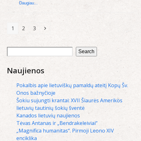
Daugiau...
Page
Page
Page
Next
1
2
3
Search
Naujienos
Pokalbis apie lietuviškų pamaldų ateitį Kopų Šv.
Onos bažnyčioje
Šokiu sujungti krantai: XVII Šiaurės Amerikos
lietuvių tautinių šokių šventė
Kanados lietuvių naujienos
Tėvas Antanas ir „Bendrakeleiviai“
„Magnifica humanitas“. Pirmoji Leono XIV
enciklika