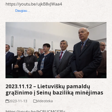
https://youtu.be/ujkB8vJWaa4
Daugiau...
2023.11.12 – Lietuviškų pamaldų
grąžinimo į Seinų baziliką minėjimas
2023-11-13
Videoteka
https://youtu.be/hCBUCMGF35c