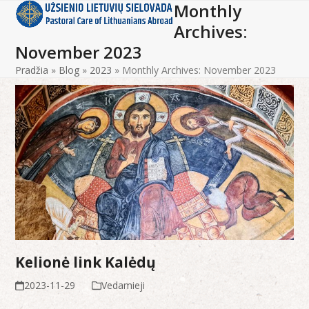
Monthly
Open
Close
Skip
to
Archives:
mobile
mobile
content
November 2023
menu
menu
Pradžia
»
Blog
»
2023
»
Monthly Archives: November 2023
Kelionė link Kalėdų
2023-11-29
Vedamieji