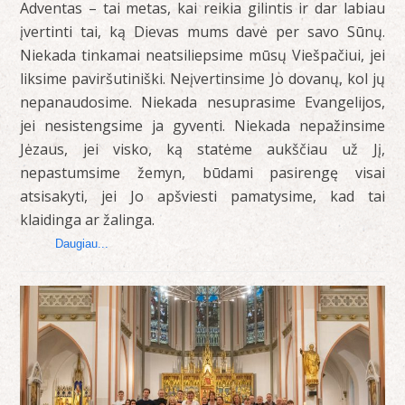
Adventas – tai metas, kai reikia gilintis ir dar labiau
įvertinti tai, ką Dievas mums davė per savo Sūnų.
Niekada tinkamai neatsiliepsime mūsų Viešpačiui, jei
liksime paviršutiniški. Neįvertinsime Jo dovanų, kol jų
nepanaudosime. Niekada nesuprasime Evangelijos,
jei nesistengsime ja gyventi. Niekada nepažinsime
Jėzaus, jei visko, ką statėme aukščiau už Jį,
nepastumsime žemyn, būdami pasirengę visai
atsisakyti, jei Jo apšviesti pamatysime, kad tai
klaidinga ar žalinga.
Daugiau...