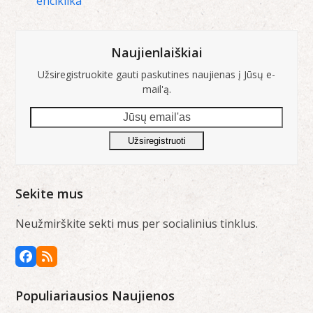
enciklika
Naujienlaiškiai
Užsiregistruokite gauti paskutines naujienas į Jūsų e-
mail'ą.
Jūsų
email'as
Užsiregistruoti
Sekite mus
Neužmirškite sekti mus per socialinius tinklus.
Facebook
RSS
Populiariausios Naujienos