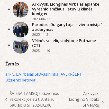
Arkivysk. Lionginas Virbalas aplankė
vyresnio amžiaus lietuvių kilmės
kunigus
2023-06-22
Parodos „Du ganytojai – viena misija“
atidarymas
2025-11-21
Vėlinės seselių sodyboje Putname
(CT)
2023-11-10
Žymės
arkiv. L.Virbalas SJ
Dvasininkai
JAV
LKRŠ
LRT
Užsienio lietuviai
ŠVIESA TAMSOJE. Gavėnios
Arkivysk.
rekolekcijos su t. Antanu
Liongino Virbalo
previous
next
Saulaičiu SJ, 2024.02.06
SJ Velykų
post: