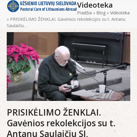
Videoteka
Open
Close
Skip
to
Pradžia
»
Blog
»
Videoteka
mobile
mobile
content
»
PRISIKĖLIMO ŽENKLAI. Gavėnios rekolekcijos su t. Antanu
menu
menu
Saulaičiu…
PRISIKĖLIMO ŽENKLAI.
Gavėnios rekolekcijos su t.
Antanu Saulaičiu SJ,