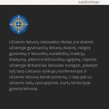
post:
sveikinimas
Užsienio lietuvių sielovados tikslas yra skatinti
užsienyje gyvenančių lietuvių dvasinį, religinį
gyvenimą ir lietuviškų katalikiškų tradicijų
išlaikymą, plėtoti krikščionišką ugdymą, rūpintis
užsienyje dirbančiais lietuviais kunigais, palaikyti
ryšį tarp Lietuvos vyskupų konferencijos ir
užsienio lietuvių bendruomenių, o taip pat su
užsienio šalių vyskupijomis, kurių teritorijoje
gyvena lietuviai.