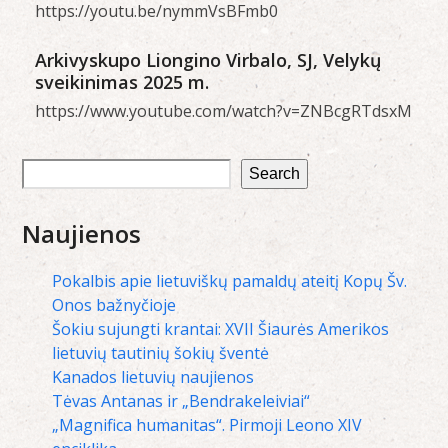
https://youtu.be/nymmVsBFmb0
Arkivyskupo Liongino Virbalo, SJ, Velykų
sveikinimas 2025 m.
https://www.youtube.com/watch?v=ZNBcgRTdsxM
Search
Naujienos
Pokalbis apie lietuviškų pamaldų ateitį Kopų Šv.
Onos bažnyčioje
Šokiu sujungti krantai: XVII Šiaurės Amerikos
lietuvių tautinių šokių šventė
Kanados lietuvių naujienos
Tėvas Antanas ir „Bendrakeleiviai“
„Magnifica humanitas“. Pirmoji Leono XIV