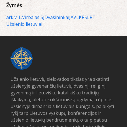
Žymės
arkiv. L.Virbalas SJ
Dvasininkai
JAV
LKRŠ
LRT
Užsienio lietuviai
Užsienio lietuvių sielovados tikslas yra skatinti
užsienyje gyvenančių lietuvių dvasinį, religinį
gyvenimą ir lietuviškų katalikiškų tradicijų
išlaikymą, plėtoti krikščionišką ugdymą, rūpintis
užsienyje dirbančiais lietuviais kunigais, palaikyti
ryšį tarp Lietuvos vyskupų konferencijos ir
užsienio lietuvių bendruomenių, o taip pat su
užsienio šalių vyskupijomis, kurių teritorijoje