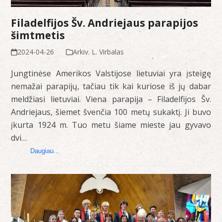
Filadelfijos Šv. Andriejaus parapijos
šimtmetis
2024-04-26
Arkiv. L. Virbalas
Jungtinėse Amerikos Valstijose lietuviai yra įsteigę
nemažai parapijų, tačiau tik kai kuriose iš jų dabar
meldžiasi lietuviai. Viena parapija – Filadelfijos Šv.
Andriejaus, šiemet švenčia 100 metų sukaktį. Ji buvo
įkurta 1924 m. Tuo metu šiame mieste jau gyvavo
dvi…
Daugiau...