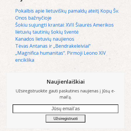
Pokalbis apie lietuviškų pamaldų ateitį Kopų Šv.
Onos bažnyčioje
Šokiu sujungti krantai: XVII Šiaurės Amerikos
lietuvių tautinių šokių šventė
Kanados lietuvių naujienos
Tėvas Antanas ir „Bendrakeleiviai“
„Magnifica humanitas“. Pirmoji Leono XIV
enciklika
Naujienlaiškiai
Užsiregistruokite gauti paskutines naujienas į Jūsų e-
mail'ą.
Jūsų
email'as
Užsiregistruoti