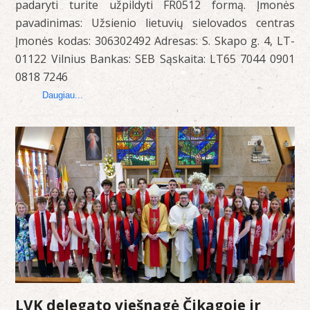
padaryti turite užpildyti FR0512 formą. Įmonės
pavadinimas: Užsienio lietuvių sielovados centras
Įmonės kodas: 306302492 Adresas: S. Skapo g. 4, LT-
01122 Vilnius Bankas: SEB Sąskaita: LT65 7044 0901
0818 7246
Daugiau...
LVK delegato viešnagė Čikagoje ir