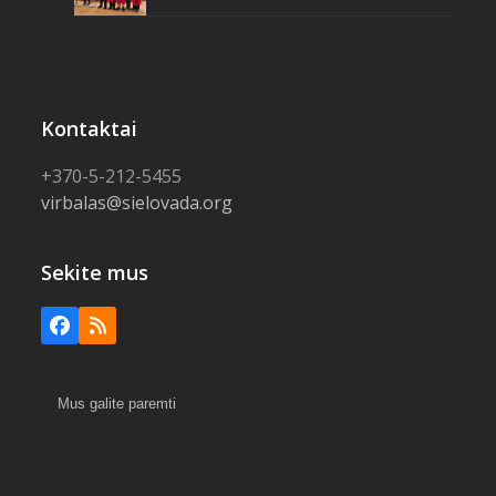
Kontaktai
+370-5-212-5455
virbalas@sielovada.org
Sekite mus
Facebook
RSS
Mus galite paremti