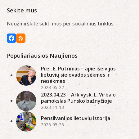
Sekite mus
Neužmirškite sekti mus per socialinius tinklus.
Facebook
RSS
Populiariausios Naujienos
Prel. E. Putrimas – apie išeivijos
lietuvių sielovados sėkmes ir
nesėkmes
2023-05-22
2023.04.23 – Arkivysk. L. Virbalo
pamokslas Punsko bažnyčioje
2023-11-13
Pensilvanijos lietuvių istorija
2026-05-26