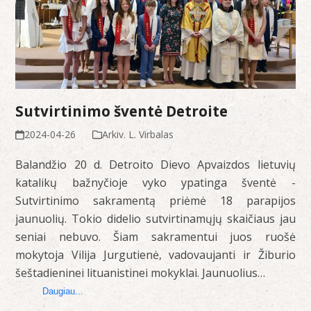
Sutvirtinimo šventė Detroite
2024-04-26
Arkiv. L. Virbalas
Balandžio 20 d. Detroito Dievo Apvaizdos lietuvių
katalikų bažnyčioje vyko ypatinga šventė -
Sutvirtinimo sakramentą priėmė 18 parapijos
jaunuolių. Tokio didelio sutvirtinamųjų skaičiaus jau
seniai nebuvo. Šiam sakramentui juos ruošė
mokytoja Vilija Jurgutienė, vadovaujanti ir Žiburio
šeštadieninei lituanistinei mokyklai. Jaunuolius…
Daugiau...