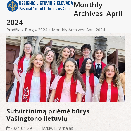
Monthly
Open
Close
Skip
to
Archives: April
mobile
mobile
content
2024
menu
menu
Pradžia
»
Blog
»
2024
»
Monthly Archives: April 2024
Sutvirtinimą priėmė būrys
Vašingtono lietuvių
2024-04-29
Arkiv. L. Virbalas