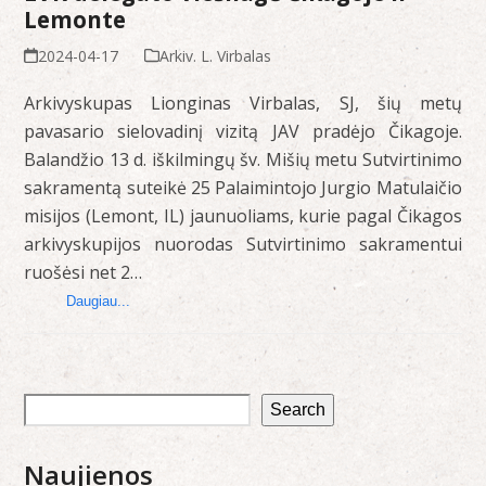
Lemonte
2024-04-17
Arkiv. L. Virbalas
Arkivyskupas Lionginas Virbalas, SJ, šių metų
pavasario sielovadinį vizitą JAV pradėjo Čikagoje.
Balandžio 13 d. iškilmingų šv. Mišių metu Sutvirtinimo
sakramentą suteikė 25 Palaimintojo Jurgio Matulaičio
misijos (Lemont, IL) jaunuoliams, kurie pagal Čikagos
arkivyskupijos nuorodas Sutvirtinimo sakramentui
ruošėsi net 2…
Daugiau...
Search
Naujienos