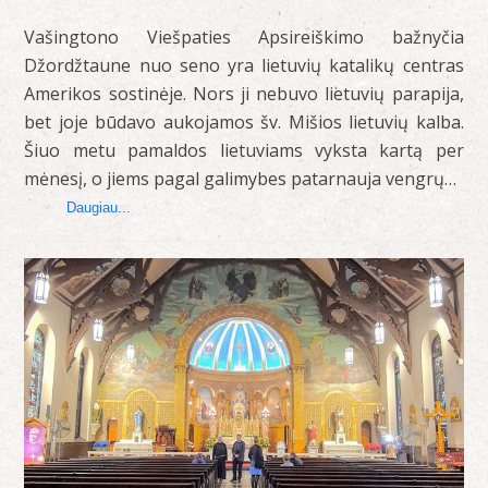
Vašingtono Viešpaties Apsireiškimo bažnyčia
Džordžtaune nuo seno yra lietuvių katalikų centras
Amerikos sostinėje. Nors ji nebuvo lietuvių parapija,
bet joje būdavo aukojamos šv. Mišios lietuvių kalba.
Šiuo metu pamaldos lietuviams vyksta kartą per
mėnesį, o jiems pagal galimybes patarnauja vengrų…
Daugiau...