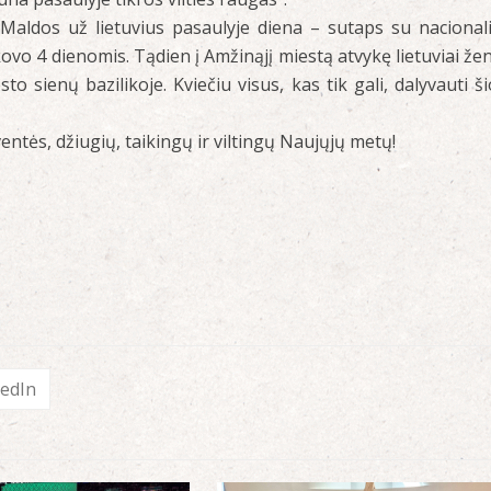
 Maldos už lietuvius pasaulyje diena – sutaps su nacional
kovo 4 dienomis. Tądien į Amžinąjį miestą atvykę lietuviai že
o sienų bazilikoje. Kviečiu visus, kas tik gali, dalyvauti ši
entės, džiugių, taikingų ir viltingų Naujųjų metų!
kedIn