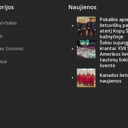
rijos
Naujienos
Pokalbis api
 Virbalas
lietuviškų p
ateitį Kopų 
ja
bažnyčioje
Šokiu sujung
krantai: XVII
ės žiniomis
Amerikos lie
tautinių šok
kai
šventė
Kanados liet
naujienos