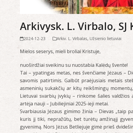
Arkivysk. L. Virbalo, SJ
2024-12-23
Arkiv. L. Virbalas
,
Užsienio lietuviai
Mielos seserys, mieli broliai Kristuje,
nuoširdžiai sveikinu su nuostabia Kalėdų švente!
Tai – ypatingas metas, nes švenčiame Jėzaus – Die
savomis patirtimis. Galbūt praėjusiais metais st
asmeninių sukakčių ar kitų reikšmingų momentų, k
Lietuvai svarbių įvykių – rinkome šalies valdži
artėja nauji – Jubiliejiniai 2025-ieji metai.
Svarbiausia Jėzaus gimimo žinia – Dievas „taip pa
kuris jį tiki, nepražūtų, bet turėtų amžinąjį gyveni
gyvenimą. Nors Jėzus Betliejuje gimė prieš dvideši