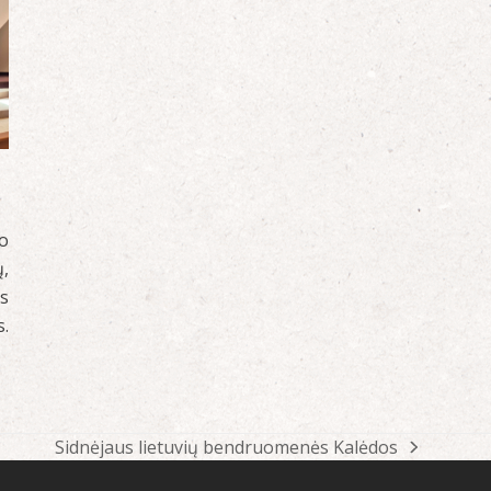
o
ų,
s
.
Sidnėjaus lietuvių bendruomenės Kalėdos
next
post: