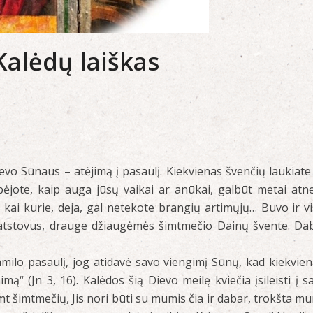
 Kalėdų laiškas
vo Sūnaus – atėjimą į pasaulį. Kiekvienas švenčių laukiate
ebėjote, kaip auga jūsų vaikai ar anūkai, galbūt metai atn
ai kurie, deja, gal netekote brangių artimųjų… Buvo ir vi
os atstovus, drauge džiaugėmės šimtmečio Dainų švente. Da
milo pasaulį, jog atidavė savo viengimį Sūnų, kad kiekvien
mą“ (Jn 3, 16). Kalėdos šią Dievo meilę kviečia įsileisti į s
mt šimtmečių, Jis nori būti su mumis čia ir dabar, trokšta m