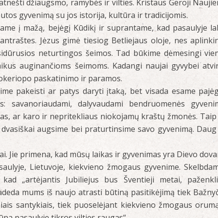
atnešti džiaugsmo, ramybės ir vilties. Kristaus Geroji Naujie
tos gyvenimą su jos istorija, kultūra ir tradicijomis.
iame į mažą, bejėgį Kūdikį ir suprantame, kad pasaulyje la
ntraštes. Jėzus gimė tiesiog Betliejaus oloje, nes aplinkin
sidūrusios neturtingos šeimos. Tad būkime dėmesingi vie
aikus auginančioms šeimoms. Kadangi naujai gyvybei atvi
isokeriopo paskatinimo ir paramos.
lime pakeisti ar patys daryti įtaką, bet visada esame pajė
dais: savanoriaudami, dalyvaudami bendruomenės gyveni
as, ar karo ir nepritekliaus niokojamų kraštų žmonės. Taip
ys dvasiškai augsime bei praturtinsime savo gyvenimą. Daug
tai. Jie primena, kad mūsų laikas ir gyvenimas yra Dievo dova
pasaulyje, Lietuvoje, kiekvieno žmogaus gyvenime. Skelbda
 kad „artėjantis Jubiliejus bus Šventieji metai, paženkli
padeda mums iš naujo atrasti būtiną pasitikėjimą tiek Bažnyč
niais santykiais, tiek puoselėjant kiekvieno žmogaus orumą
na pasaulyje tikros vilties raugas“.