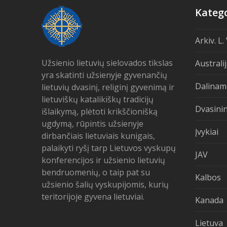
Katego
Arkiv. L.
Užsienio lietuvių sielovados tikslas
Australi
yra skatinti užsienyje gyvenančių
Dalinam
lietuvių dvasinį, religinį gyvenimą ir
lietuviškų katalikiškų tradicijų
Dvasinin
išlaikymą, plėtoti krikščionišką
ugdymą, rūpintis užsienyje
Įvykiai
dirbančiais lietuviais kunigais,
palaikyti ryšį tarp Lietuvos vyskupų
JAV
konferencijos ir užsienio lietuvių
bendruomenių, o taip pat su
Kalbos
užsienio šalių vyskupijomis, kurių
teritorijoje gyvena lietuviai.
Kanada
Lietuva