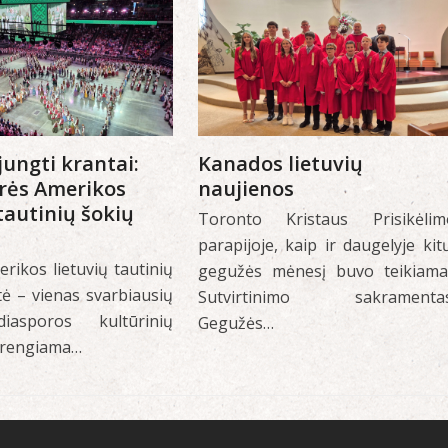
jungti krantai:
Kanados lietuvių
urės Amerikos
naujienos
 tautinių šokių
Toronto Kristaus Prisikėlim
parapijoje, kaip ir daugelyje kit
rikos lietuvių tautinių
gegužės mėnesį buvo teikiama
tė – vienas svarbiausių
Sutvirtinimo sakramentas
diasporos kultūrinių
Gegužės…
i rengiama…