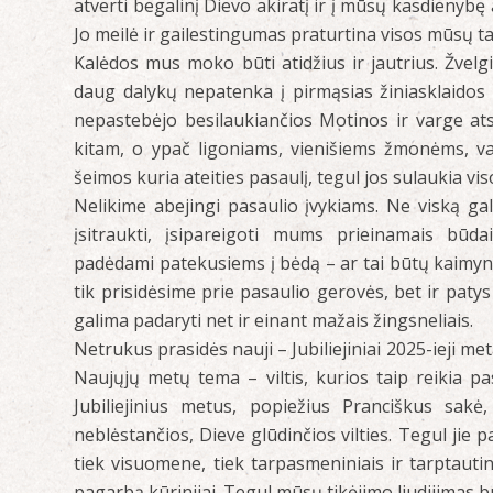
atverti begalinį Dievo akiratį ir į mūsų kasdienybę 
Jo meilė ir gailestingumas praturtina visos mūsų tau
Kalėdos mus moko būti atidžius ir jautrius. Žvelg
daug dalykų nepatenka į pirmąsias žiniasklaidos a
nepastebėjo besilaukiančios Motinos ir varge at
kitam, o ypač ligoniams, vienišiems žmonėms, v
šeimos kuria ateities pasaulį, tegul jos sulaukia v
Nelikime abejingi pasaulio įvykiams. Ne viską ga
įsitraukti, įsipareigoti mums prieinamais bū
padėdami patekusiems į bėdą – ar tai būtų kaimyn
tik prisidėsime prie pasaulio gerovės, bet ir pat
galima padaryti net ir einant mažais žingsneliais.
Netrukus prasidės nauji – Jubiliejiniai 2025-ieji me
Naujųjų metų tema – viltis, kurios taip reikia 
Jubiliejinius metus, popiežius Pranciškus sakė,
neblėstančios, Dieve glūdinčios vilties. Tegul jie 
tiek visuomene, tiek tarpasmeniniais ir tarptauti
pagarbą kūrinijai. Tegul mūsų tikėjimo liudijimas bū