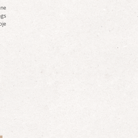
ine
ngs
oje