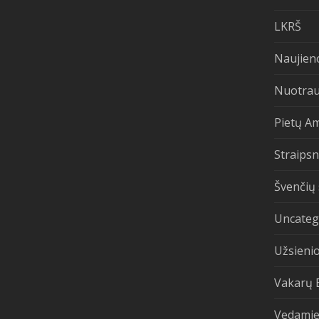
LKRŠ
Naujien
Nuotra
Pietų A
Straipsn
Švenčių 
Uncateg
Užsienio
Vakarų 
Vedamie