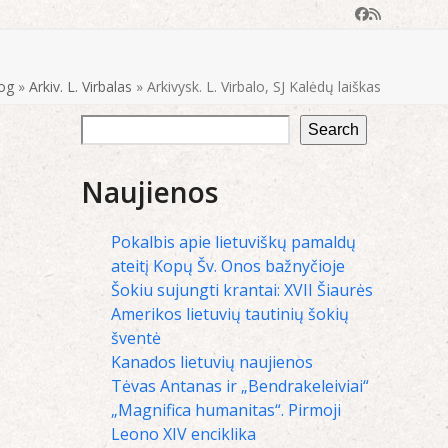
Facebook
RSS
og
»
Arkiv. L. Virbalas
»
Arkivysk. L. Virbalo, SJ Kalėdų laiškas
Search
Naujienos
Pokalbis apie lietuviškų pamaldų
ateitį Kopų Šv. Onos bažnyčioje
Šokiu sujungti krantai: XVII Šiaurės
Amerikos lietuvių tautinių šokių
šventė
Kanados lietuvių naujienos
Tėvas Antanas ir „Bendrakeleiviai“
„Magnifica humanitas“. Pirmoji
Leono XIV enciklika