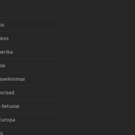
os
ukos
merika
iai
sveikinimai
orised
 lietuviai
Europa
ji