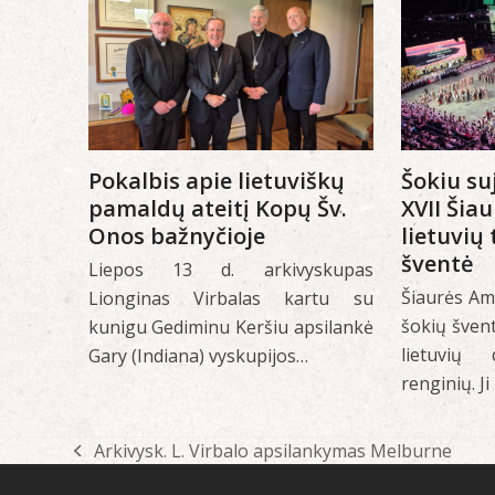
Pokalbis apie lietuviškų
Šokiu su
pamaldų ateitį Kopų Šv.
XVII Šia
Onos bažnyčioje
lietuvių
šventė
Liepos 13 d. arkivyskupas
Šiaurės Ame
Lionginas Virbalas kartu su
šokių šven
kunigu Gediminu Keršiu apsilankė
lietuvių 
Gary (Indiana) vyskupijos…
renginių. J
Arkivysk. L. Virbalo apsilankymas Melburne
previous
post: