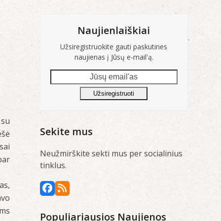
Naujienlaiškiai
Užsiregistruokite gauti paskutines
naujienas į Jūsų e-mail'ą.
Jūsų
email'as
Užsiregistruoti
 su
Sekite mus
ešė
sai
Neužmirškite sekti mus per socialinius
bar
tinklus.
as,
Facebook
RSS
avo
ums
Populiariausios Naujienos