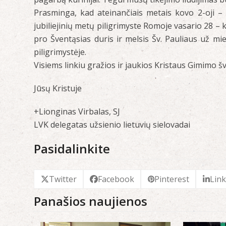
Prasminga, kad ateinančiais metais kovo 2-oji –
jubiliejinių metų piligrimyste Romoje vasario 28 – 
pro Šventąsias duris ir melsis Šv. Pauliaus už miest
piligrimystėje.
Visiems linkiu gražios ir jaukios Kristaus Gimimo šv
Jūsų Kristuje
+Lionginas Virbalas, SJ
LVK delegatas užsienio lietuvių sielovadai
Pasidalinkite
Twitter
Facebook
Pinterest
Lin
Panašios naujienos