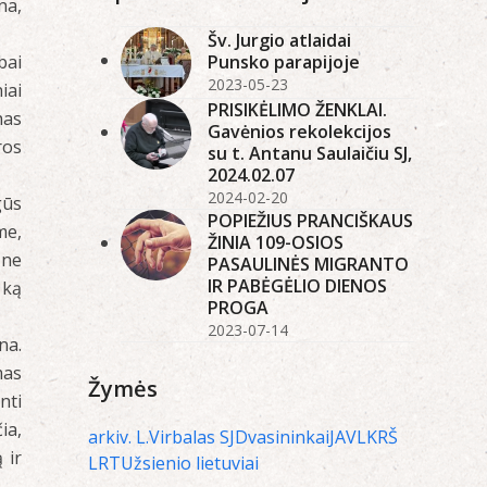
na,
Šv. Jurgio atlaidai
Punsko parapijoje
bai
2023-05-23
iai
PRISIKĖLIMO ŽENKLAI.
nas
Gavėnios rekolekcijos
ros
su t. Antanu Saulaičiu SJ,
2024.02.07
2024-02-20
gūs
POPIEŽIUS PRANCIŠKAUS
me,
ŽINIA 109-OSIOS
 ne
PASAULINĖS MIGRANTO
IR PABĖGĖLIO DIENOS
 ką
PROGA
2023-07-14
na.
mas
Žymės
nti
ia,
arkiv. L.Virbalas SJ
Dvasininkai
JAV
LKRŠ
 ir
LRT
Užsienio lietuviai