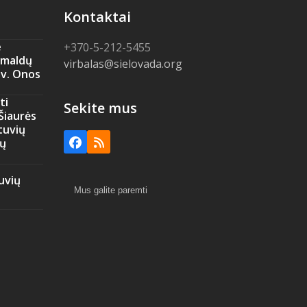
Kontaktai
e
+370-5-212-5455
amaldų
virbalas@sielovada.org
Šv. Onos
ti
Sekite mus
 Šiaurės
tuvių
ių
Facebook
RSS
uvių
Mus galite paremti