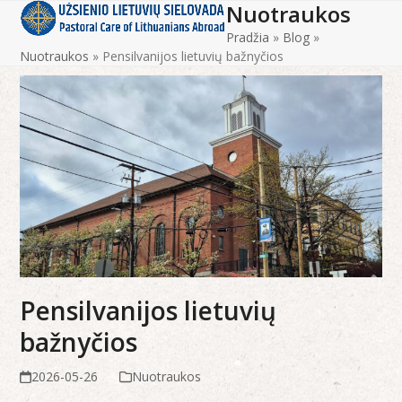
Nuotraukos
Open
Close
Skip
to
Pradžia
»
Blog
»
mobile
mobile
content
Nuotraukos
»
Pensilvanijos lietuvių bažnyčios
menu
menu
Pensilvanijos lietuvių
bažnyčios
2026-05-26
Nuotraukos