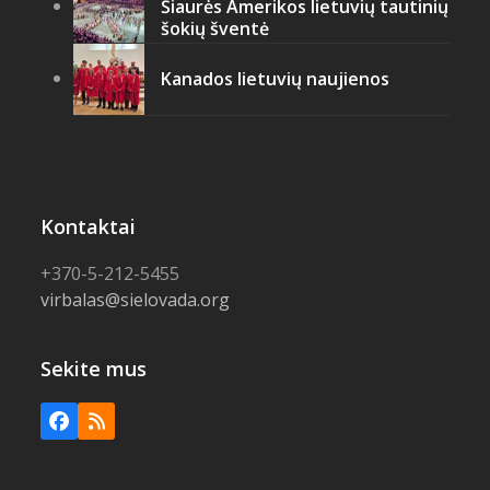
Šiaurės Amerikos lietuvių tautinių
šokių šventė
Kanados lietuvių naujienos
Kontaktai
+370-5-212-5455
virbalas@sielovada.org
Sekite mus
Facebook
RSS