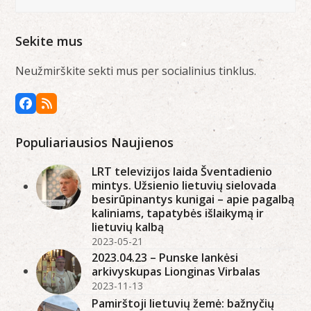
Sekite mus
Neužmirškite sekti mus per socialinius tinklus.
Facebook
RSS
Populiariausios Naujienos
LRT televizijos laida Šventadienio
mintys. Užsienio lietuvių sielovada
besirūpinantys kunigai – apie pagalbą
kaliniams, tapatybės išlaikymą ir
lietuvių kalbą
2023-05-21
2023.04.23 – Punske lankėsi
arkivyskupas Lionginas Virbalas
2023-11-13
Pamirštoji lietuvių žemė: bažnyčių