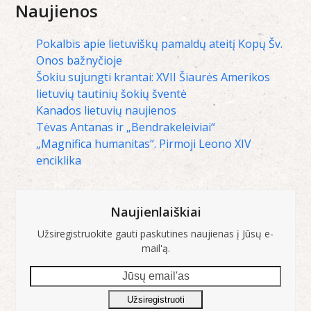
Naujienos
Pokalbis apie lietuviškų pamaldų ateitį Kopų Šv.
Onos bažnyčioje
Šokiu sujungti krantai: XVII Šiaurės Amerikos
lietuvių tautinių šokių šventė
Kanados lietuvių naujienos
Tėvas Antanas ir „Bendrakeleiviai“
„Magnifica humanitas“. Pirmoji Leono XIV
enciklika
Naujienlaiškiai
Užsiregistruokite gauti paskutines naujienas į Jūsų e-
mail'ą.
Jūsų
email'as
Užsiregistruoti