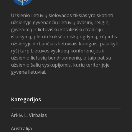
Užsienio lietuvių sielovados tikslas yra skatinti
užsienyje gyvenančių lietuvių dvasinį, religinį
gyvenimą ir lietuviškų katalikiškų tradicijų
išlaikymą, plėtoti krikščionišką ugdymą, rūpintis
užsienyje dirbančiais lietuviais kunigais, palaikyti
ryšį tarp Lietuvos vyskupų konferencijos ir
užsienio lietuvių bendruomenių, o taip pat su
užsienio šalių vyskupijomis, kurių teritorijoje
gyvena lietuviai.
Kategorijos
Arkiv. L. Virbalas
Australija