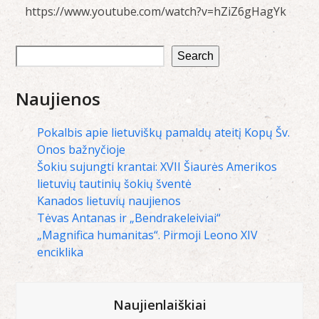
https://www.youtube.com/watch?v=hZiZ6gHagYk
Search
Naujienos
Pokalbis apie lietuviškų pamaldų ateitį Kopų Šv.
Onos bažnyčioje
Šokiu sujungti krantai: XVII Šiaurės Amerikos
lietuvių tautinių šokių šventė
Kanados lietuvių naujienos
Tėvas Antanas ir „Bendrakeleiviai“
„Magnifica humanitas“. Pirmoji Leono XIV
enciklika
Naujienlaiškiai