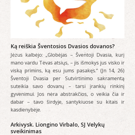
Ką reiškia Šventosios Dvasios dovanos?
Jėzus kalbėjo: „Globėjas – Šventoji Dvasia, kurį
mano vardu Tėvas atsiųs, – jis išmokys jus visko ir
viską primins, ką esu jums pasakęs.“ (Jn 14, 26)
Šventoji Dvasia per Sutvirtinimo sakramentą
suteikia savo dovanų – tarsi įrankių rinkinį
gyvenimui. Jos nėra abstrakčios, o veikia čia ir
dabar – tavo širdyje, santykiuose su kitais ir
kasdienybėje.
Arkivysk. Liongino Virbalo, SJ Velykų
sveikinimas