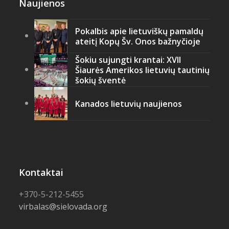
Naujienos
Pokalbis apie lietuviškų pamaldų
ateitį Kopų Šv. Onos bažnyčioje
Šokiu sujungti krantai: XVII
Šiaurės Amerikos lietuvių tautinių
šokių šventė
Kanados lietuvių naujienos
Kontaktai
+370-5-212-5455
virbalas@sielovada.org