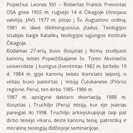
Popiežius Leonas XVI – Robertas Francis Prevostas
OSA gimė 1955 m. rugsėjo 14 d. Čikagoje (Ilinojaus
valstija, JAV). 1977 m. įstojo į Šv. Augustino ordiną.
1981 m. davė iškilminguosius įžadus. Teologijos
studijas baigė Katalikų teologijos sąjungos institute
Čikagoje.
Būdamas 27-erių buvo išsiųstas į Romą studijuoti
kanonų teisės Popiežiškajame šv. Tomo Akviniečio
universitete. Į kunigus įšventintas 1982 m. birželio 19
d. 1984 m. įgijo kanonų teisės licenciato laipsnį, o
vėliau buvo paskirtas į misiją Čulukanese (Piūros
regione, Peru), ten dirbo 1985–1986 m.
1987 m. apsigynė daktaro disertaciją. 1988 m.
išsiųstas į Truchiljo (Peru) misiją, kur ėjo įvairias
pareigas iki 1998. Truchiljo arkivyskupijoje taip pat
dirbo teisėjo vikaru, dėstė kanonų teisę, patristiką ir
moralinę teologiją didžiojoje seminarijoje.