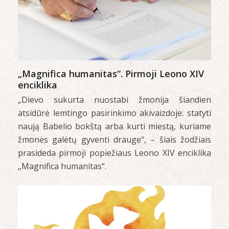
„Magnifica humanitas“. Pirmoji Leono XIV
enciklika
„Dievo sukurta nuostabi žmonija šiandien
atsidūrė lemtingo pasirinkimo akivaizdoje: statyti
naują Babelio bokštą arba kurti miestą, kuriame
žmonės galėtų gyventi drauge“, – šiais žodžiais
prasideda pirmoji popiežiaus Leono XIV enciklika
„Magnifica humanitas“.