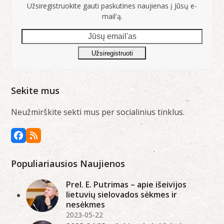
Užsiregistruokite gauti paskutines naujienas į Jūsų e-
mail'ą.
Jūsų
email'as
Užsiregistruoti
Sekite mus
Neužmirškite sekti mus per socialinius tinklus.
Facebook
RSS
Populiariausios Naujienos
Prel. E. Putrimas – apie išeivijos
lietuvių sielovados sėkmes ir
nesėkmes
2023-05-22