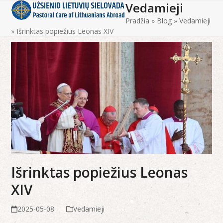
Vedamieji
Open
Close
Skip
to
Pradžia
»
Blog
»
Vedamieji
mobile
mobile
content
»
Išrinktas popiežius Leonas XIV
menu
menu
Išrinktas popiežius Leonas
XIV
2025-05-08
Vedamieji