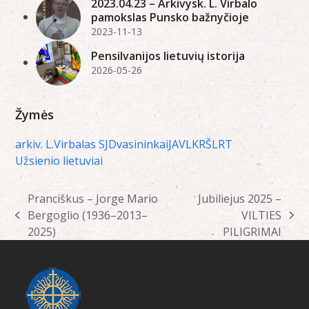
2023.04.23 – Arkivysk. L. Virbalo
pamokslas Punsko bažnyčioje
2023-11-13
Pensilvanijos lietuvių istorija
2026-05-26
Žymės
arkiv. L.Virbalas SJ
Dvasininkai
JAV
LKRŠ
LRT
Užsienio lietuviai
Pranciškus – Jorge Mario
Jubiliejus 2025 –
Bergoglio (1936–2013–
VILTIES
previous
next
2025)
PILIGRIMAI
post:
post: