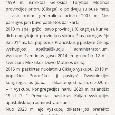
1999 m. išrinktas Gerosios Tarybos Motinos
provincijos prioru (Čikaga), o po dvejų su puse metų
– viso ordino generaliniu prioru. 2007 m. šios
pareigos jam buvo patikėtos dar kartą.
2013 m. spalį grįžo į savo provinciją (Čikagoje), kur vėl
dirbo ugdytoju ir provincijos vikaru. Šias pareigas ėjo
iki 2014 m., kai popiežius Pranciškus jį paskyrė Čiklajo
vyskupijos apaštališkuoju administratoriumi.
Vyskupo šventimus gavo 2014 m. gruodžio 12 d. –
švenčiant Meksikos Dievo Motinos dieną.
2015 m. paskirtas nuolatiniu Čiklajo vyskupu. 2019 m.
popiežius Pranciškus jį paskyrė Dvasininkijos
kongregacijos (dabar – dikasterijos) nariu, o 2020 m.
– ir Vyskupų kongregacijos nariu. 2020 m. balandžio
15 d. R. F. Prevostas paskirtas Kaljao vyskupijos
apaštališkuoju administratoriumi.
Nuo 2023 m. ėjo Vyskupų dikasterijos prefekto