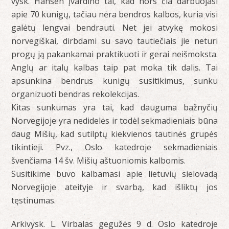
vysk. Hansen įvardino tai, kad nors čia darbuojasi
apie 70 kunigų, tačiau nėra bendros kalbos, kuria visi
galėtų lengvai bendrauti. Net jei atvykę mokosi
norvegiškai, dirbdami su savo tautiečiais jie neturi
progų ją pakankamai praktikuoti ir gerai neišmoksta.
Anglų ar italų kalbas taip pat moka tik dalis. Tai
apsunkina bendrus kunigų susitikimus, sunku
organizuoti bendras rekolekcijas.
Kitas sunkumas yra tai, kad dauguma bažnyčių
Norvegijoje yra nedidelės ir todėl sekmadieniais būna
daug Mišių, kad sutilptų kiekvienos tautinės grupės
tikintieji. Pvz., Oslo katedroje sekmadieniais
švenčiama 14 šv. Mišių aštuoniomis kalbomis.
Susitikime buvo kalbamasi apie lietuvių sielovadą
Norvegijoje ateityje ir svarbą, kad išliktų jos
tęstinumas.
Arkivysk. L. Virbalas gegužės 9 d. Oslo katedroje