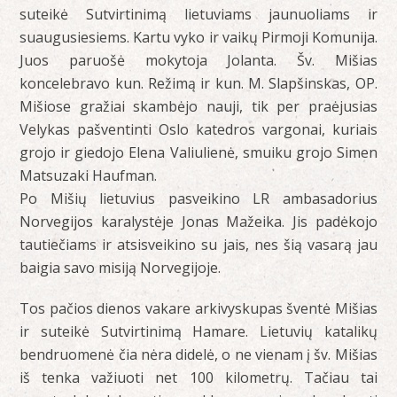
suteikė Sutvirtinimą lietuviams jaunuoliams ir
suaugusiesiems. Kartu vyko ir vaikų Pirmoji Komunija.
Juos paruošė mokytoja Jolanta. Šv. Mišias
koncelebravo kun. Režimą ir kun. M. Slapšinskas, OP.
Mišiose gražiai skambėjo nauji, tik per praėjusias
Velykas pašventinti Oslo katedros vargonai, kuriais
grojo ir giedojo Elena Valiulienė, smuiku grojo Simen
Matsuzaki Haufman.
Po Mišių lietuvius pasveikino LR ambasadorius
Norvegijos karalystėje Jonas Mažeika. Jis padėkojo
tautiečiams ir atsisveikino su jais, nes šią vasarą jau
baigia savo misiją Norvegijoje.
Tos pačios dienos vakare arkivyskupas šventė Mišias
ir suteikė Sutvirtinimą Hamare. Lietuvių katalikų
bendruomenė čia nėra didelė, o ne vienam į šv. Mišias
iš tenka važiuoti net 100 kilometrų. Tačiau tai