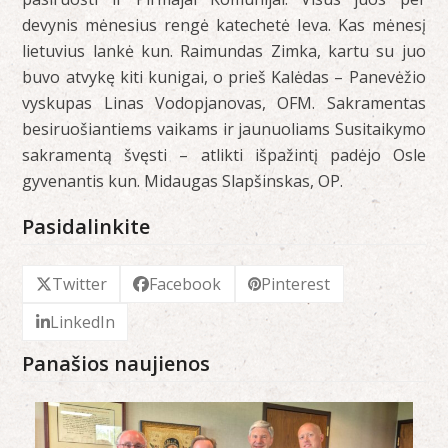
devynis mėnesius rengė katechetė Ieva. Kas mėnesį
lietuvius lankė kun. Raimundas Zimka, kartu su juo
buvo atvykę kiti kunigai, o prieš Kalėdas – Panevėžio
vyskupas Linas Vodopjanovas, OFM. Sakramentas
besiruošiantiems vaikams ir jaunuoliams Susitaikymo
sakramentą švęsti – atlikti išpažintį padėjo Osle
gyvenantis kun. Midaugas Slapšinskas, OP.
Pasidalinkite
Twitter
Facebook
Pinterest
LinkedIn
Panašios naujienos