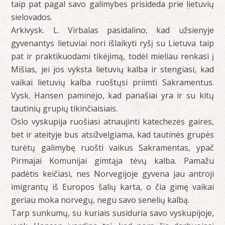
taip pat pagal savo galimybes prisideda prie lietuvių
sielovados.
Arkivysk. L. Virbalas pasidalino, kad užsienyje
gyvenantys lietuviai nori išlaikyti ryšį su Lietuva taip
pat ir praktikuodami tikėjimą, todėl mieliau renkasi į
Mišias, jei jos vyksta lietuvių kalba ir stengiasi, kad
vaikai lietuvių kalba ruoštųsi priimti Sakramentus.
Vysk. Hansen paminėjo, kad panašiai yra ir su kitų
tautinių grupių tikinčiaisiais.
Oslo vyskupija ruošiasi atnaujinti katechezės gaires,
bet ir ateityje bus atsižvelgiama, kad tautinės grupės
turėtų galimybę ruošti vaikus Sakramentas, ypač
Pirmajai Komunijai gimtąja tėvų kalba. Pamažu
padėtis keičiasi, nes Norvegijoje gyvena jau antroji
imigrantų iš Europos šalių karta, o čia gimę vaikai
geriau moka norvegų, negu savo senelių kalbą.
Tarp sunkumų, su kuriais susiduria savo vyskupijoje,