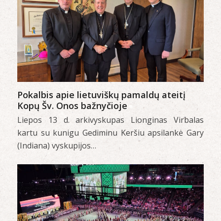
Pokalbis apie lietuviškų pamaldų ateitį
Kopų Šv. Onos bažnyčioje
Liepos 13 d. arkivyskupas Lionginas Virbalas
kartu su kunigu Gediminu Keršiu apsilankė Gary
(Indiana) vyskupijos…