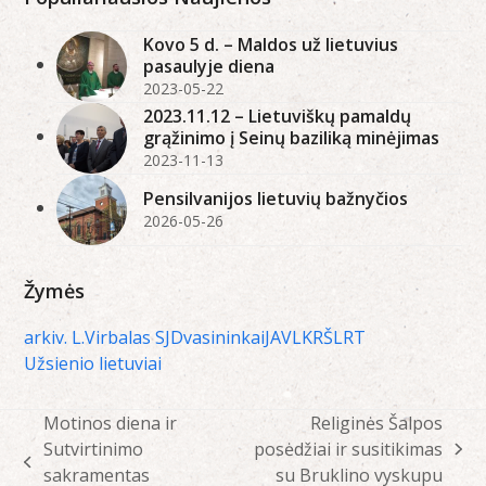
Kovo 5 d. – Maldos už lietuvius
pasaulyje diena
2023-05-22
2023.11.12 – Lietuviškų pamaldų
grąžinimo į Seinų baziliką minėjimas
2023-11-13
Pensilvanijos lietuvių bažnyčios
2026-05-26
Žymės
arkiv. L.Virbalas SJ
Dvasininkai
JAV
LKRŠ
LRT
Užsienio lietuviai
Motinos diena ir
Religinės Šalpos
Sutvirtinimo
posėdžiai ir susitikimas
next
previous
sakramentas
su Bruklino vyskupu