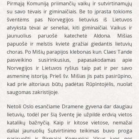
Pirmąją Komuniją priimančių vaikų ir sutvirtinamųjų
su savo tėvais ir giminaičiais. Be to įprasta tokioms
šventėms pas Norvegijos lietuvius iš Lietuvos
atvyksta tėvai ar seneliai, kiti giminaičiai. Vaikus ir
jaunuolius paruošė katechetė Aldona. Mišias
papuošė ir melstis kvietė gražiai giedantis lietuvių
choras. Po Mišių parapijos klebonas kun. Claes Tande
pasveikino susirinkusius, papasakodamas apie
Norvegijos ir Lietuvos ryšius taip pat ir per savo
asmeninę istoriją. Prieš šv. Mišias jis pats pasirūpino,
kad prie altoriaus būtų padėtas Rūpintojėlis, nuolat
saugomas zakristijoje.
Netoli Oslo esančiame Dramene gyvena dar daugiau
lietuvių, todėl per šią šventę jie užpildė erdvią vietos
katalikų bažnyčią. Kaip ir kitose vietose, nemažai
daliai jaunuolių Sutvirtinimo teikimas buvo proga
pasiruošti ir Pirmajai Komunijai. Visus juos per