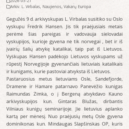
2026-05-21
Arkiv. L. Virbalas
,
Naujienos
,
Vakarų Europa
Gegužės 9 d. arkivyskupas L. Virbalas susitiko su Oslo
vyskupu Fredrik Hansen. Jis tik praėjusiais metais
perėmė šias pareigas ir vadovauja sielovadai
vyskupijos, kurioje gyvena ne tik norvegai , bet ir iš
įvairių šalių atvykę katalikai, taip pat iš Lietuvos.
Vyskupas Hansen padėkojo Lietuvos vyskupams už
rūpestį Norvegijoje gyvenančiais lietuviais katalikais
ir kunigams, kurie pastoviai atvyksta iš Lietuvos.
Pastaruosius metus lietuviams Osle, Sandefjorde,
Dramene ir Hamare patarnavo Panevėžio kunigas
Raimundas Zimka, o į Bergeną atvykdavo Kauno
arkivyskupijos kun. Gintaras Blužas, dirbantis
Vilniaus kunigų seminarijoje. Jie lietuvius aplanko
kartą per mėnesį. Nuo praėjusių metų Osle gyvena
dominikonas kun. Mindaugas Slapšinskas OP, kuris