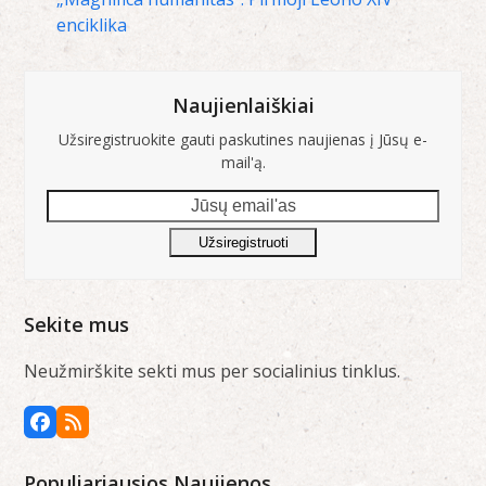
enciklika
Naujienlaiškiai
Užsiregistruokite gauti paskutines naujienas į Jūsų e-
mail'ą.
Jūsų
email'as
Užsiregistruoti
Sekite mus
Neužmirškite sekti mus per socialinius tinklus.
Facebook
RSS
Populiariausios Naujienos