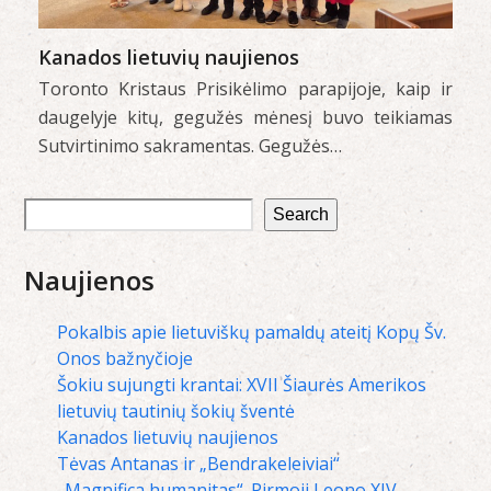
Kanados lietuvių naujienos
Toronto Kristaus Prisikėlimo parapijoje, kaip ir
daugelyje kitų, gegužės mėnesį buvo teikiamas
Sutvirtinimo sakramentas. Gegužės…
Search
Naujienos
Pokalbis apie lietuviškų pamaldų ateitį Kopų Šv.
Onos bažnyčioje
Šokiu sujungti krantai: XVII Šiaurės Amerikos
lietuvių tautinių šokių šventė
Kanados lietuvių naujienos
Tėvas Antanas ir „Bendrakeleiviai“
„Magnifica humanitas“. Pirmoji Leono XIV