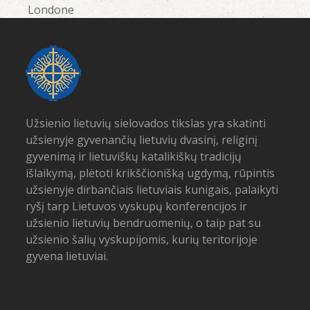
post:
post:
Londone
Užsienio lietuvių sielovados tikslas yra skatinti
užsienyje gyvenančių lietuvių dvasinį, religinį
gyvenimą ir lietuviškų katalikiškų tradicijų
išlaikymą, plėtoti krikščionišką ugdymą, rūpintis
užsienyje dirbančiais lietuviais kunigais, palaikyti
ryšį tarp Lietuvos vyskupų konferencijos ir
užsienio lietuvių bendruomenių, o taip pat su
užsienio šalių vyskupijomis, kurių teritorijoje
gyvena lietuviai.