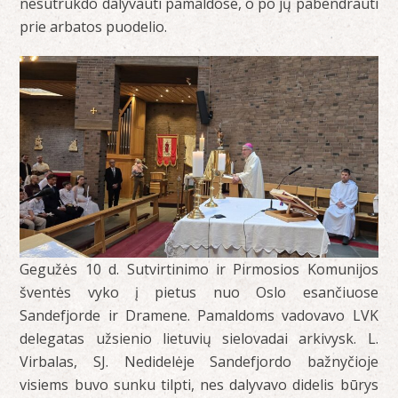
nesutrukdo dalyvauti pamaldose, o po jų pabendrauti
prie arbatos puodelio.
Gegužės 10 d. Sutvirtinimo ir Pirmosios Komunijos
šventės vyko į pietus nuo Oslo esančiuose
Sandefjorde ir Dramene. Pamaldoms vadovavo LVK
delegatas užsienio lietuvių sielovadai arkivysk. L.
Virbalas, SJ. Nedidelėje Sandefjordo bažnyčioje
visiems buvo sunku tilpti, nes dalyvavo didelis būrys