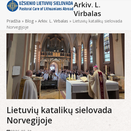
Arkiv. L.
Open
Close
Skip
to
Virbalas
mobile
mobile
content
Pradžia
»
Blog
»
Arkiv. L. Virbalas
»
Lietuvių katalikų sielovada
menu
menu
Norvegijoje
Lietuvių katalikų sielovada
Norvegijoje