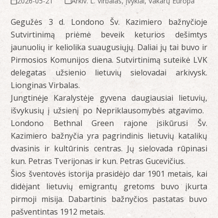
2026-05-21
Arkiv. L. Virbalas
,
Įvykiai
,
Vakarų Europa
Gegužės 3 d. Londono Šv. Kazimiero bažnyčioje
Sutvirtinimą priėmė beveik keturios dešimtys
jaunuolių ir keliolika suaugusiųjų. Daliai jų tai buvo ir
Pirmosios Komunijos diena. Sutvirtinimą suteikė LVK
delegatas užsienio lietuvių sielovadai arkivysk.
Lionginas Virbalas.
Jungtinėje Karalystėje gyvena daugiausiai lietuvių,
išvykusių į užsienį po Nepriklausomybės atgavimo. ​
Londono Bethnal Green rajone įsikūrusi Šv.
Kazimiero bažnyčia yra pagrindinis lietuvių katalikų
dvasinis ir kultūrinis centras. Jų sielovada rūpinasi
kun. Petras Tverijonas ir kun. Petras Gucevičius.
Šios šventovės istorija prasidėjo dar 1901 metais, kai
didėjant lietuvių emigrantų gretoms buvo įkurta
pirmoji misija. Dabartinis bažnyčios pastatas buvo
pašventintas 1912 metais.