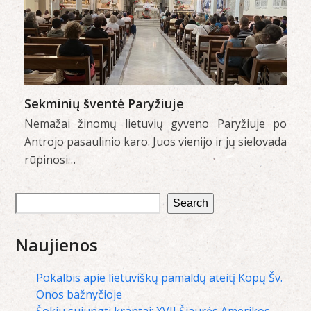
Sekminių šventė Paryžiuje
Nemažai žinomų lietuvių gyveno Paryžiuje po
Antrojo pasaulinio karo. Juos vienijo ir jų sielovada
rūpinosi…
Search
Naujienos
Pokalbis apie lietuviškų pamaldų ateitį Kopų Šv.
Onos bažnyčioje
Šokiu sujungti krantai: XVII Šiaurės Amerikos