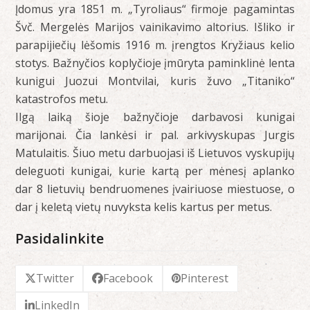
​Įdomus yra 1851 m. „Tyroliaus“ firmoje pagamintas
Švč. Mergelės Marijos vainikavimo altorius. Išliko ir
parapijiečių lėšomis 1916 m. įrengtos Kryžiaus kelio
stotys. Bažnyčios koplyčioje įmūryta paminklinė lenta
kunigui Juozui Montvilai, kuris žuvo „Titaniko“
katastrofos metu.
​Ilgą laiką šioje bažnyčioje darbavosi kunigai
marijonai. Čia lankėsi ir pal. arkivyskupas Jurgis
Matulaitis. Šiuo metu darbuojasi iš Lietuvos vyskupijų
deleguoti kunigai, kurie kartą per mėnesį aplanko
dar 8 lietuvių bendruomenes įvairiuose miestuose, o
dar į keletą vietų nuvyksta kelis kartus per metus.
Pasidalinkite
Twitter
Facebook
Pinterest
LinkedIn