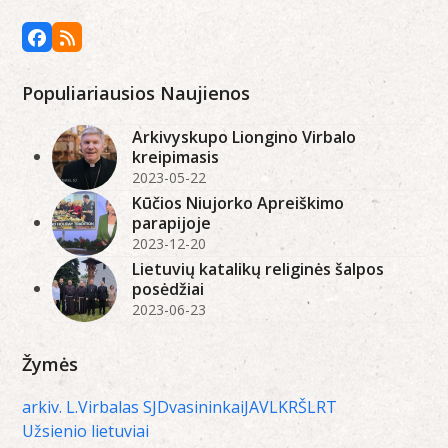
Facebook
RSS
Populiariausios Naujienos
Arkivyskupo Liongino Virbalo
kreipimasis
2023-05-22
Kūčios Niujorko Apreiškimo
parapijoje
2023-12-20
Lietuvių katalikų religinės šalpos
posėdžiai
2023-06-23
Žymės
arkiv. L.Virbalas SJ
Dvasininkai
JAV
LKRŠ
LRT
Užsienio lietuviai