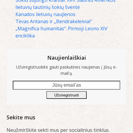
lietuvių tautinių šokių šventė
Kanados lietuvių naujienos
Tėvas Antanas ir „Bendrakeleiviai“
„Magnifica humanitas“. Pirmoji Leono XIV
enciklika
Naujienlaiškiai
Užsiregistruokite gauti paskutines naujienas į Jūsų e-
mail'ą.
Jūsų
email'as
Užsiregistruoti
Sekite mus
Neužmirškite sekti mus per socialinius tinklus.