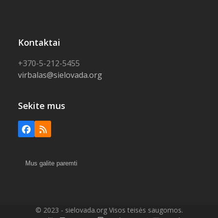
Kontaktai
+370-5-212-5455
virbalas@sielovada.org
Sekite mus
Facebook
RSS
Mus galite paremti
© 2023 - sielovada.org Visos teisės saugomos.