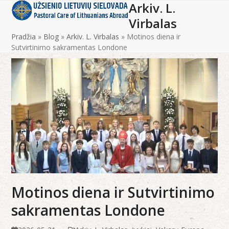
Arkiv. L.
Open
Close
Skip
to
Virbalas
mobile
mobile
content
Pradžia
»
Blog
»
Arkiv. L. Virbalas
»
Motinos diena ir
menu
menu
Sutvirtinimo sakramentas Londone
Motinos diena ir Sutvirtinimo
sakramentas Londone