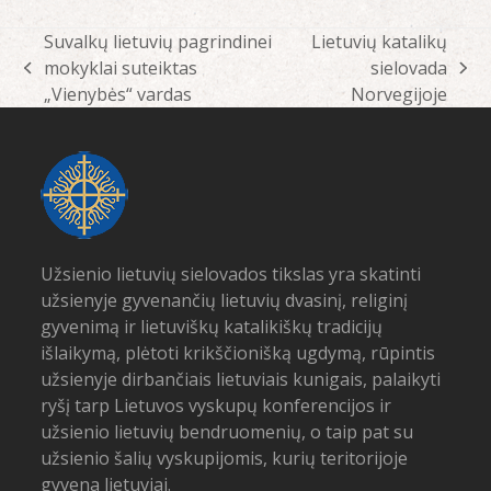
Suvalkų lietuvių pagrindinei
Lietuvių katalikų
mokyklai suteiktas
sielovada
previous
next
„Vienybės“ vardas
Norvegijoje
post:
post:
Užsienio lietuvių sielovados tikslas yra skatinti
užsienyje gyvenančių lietuvių dvasinį, religinį
gyvenimą ir lietuviškų katalikiškų tradicijų
išlaikymą, plėtoti krikščionišką ugdymą, rūpintis
užsienyje dirbančiais lietuviais kunigais, palaikyti
ryšį tarp Lietuvos vyskupų konferencijos ir
užsienio lietuvių bendruomenių, o taip pat su
užsienio šalių vyskupijomis, kurių teritorijoje
gyvena lietuviai.