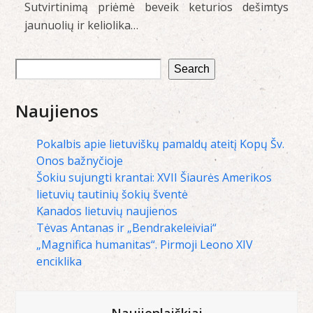
Sutvirtinimą priėmė beveik keturios dešimtys
jaunuolių ir keliolika…
Search
Naujienos
Pokalbis apie lietuviškų pamaldų ateitį Kopų Šv.
Onos bažnyčioje
Šokiu sujungti krantai: XVII Šiaurės Amerikos
lietuvių tautinių šokių šventė
Kanados lietuvių naujienos
Tėvas Antanas ir „Bendrakeleiviai“
„Magnifica humanitas“. Pirmoji Leono XIV
enciklika
Naujienlaiškiai