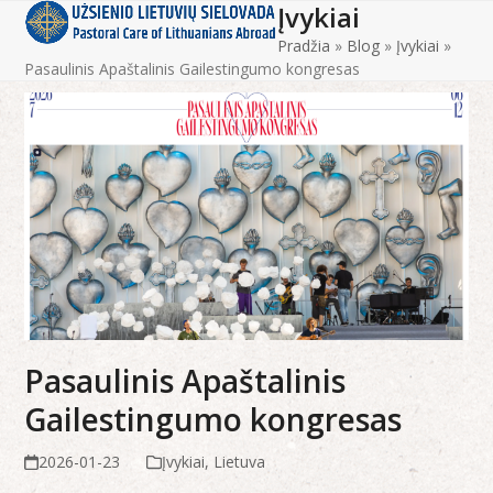
Įvykiai
Open
Close
Skip
to
Pradžia
»
Blog
»
Įvykiai
»
mobile
mobile
content
Pasaulinis Apaštalinis Gailestingumo kongresas
menu
menu
Pasaulinis Apaštalinis
Gailestingumo kongresas
2026-01-23
Įvykiai
,
Lietuva