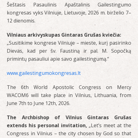
Šeštasis Pasaulinis Apaštalinis Gailestingumo
kongresas vyks Vilniuje, Lietuvoje, 2026 m. birželio 7–
12 dienomis.
Vilniaus arkivyskupas Gintaras Grušas kviečia:
„Susitikime kongrese Vilniuje – mieste, kurį pasirinko
Dievas, kad per šv. Faustiną ir pal. M. Sopočką
primintų pasauliui apie savo gailestingumą.“
www.gailestingumokongresas.lt
The 6th World Apostolic Congress on Mercy
WACOM6 will take place in Vilnius, Lithuania, from
June 7
th
to June 12
th
, 2026.
The
Archbishop of Vilnius Gintaras Grušas
extends his personal invitation,
„Let’s meet at the
Congress in Vilnius – the city chosen by God so that