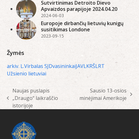
Sutvirtinimas Detroito Dievo
Apvaizdos parapijoje 2024.04.20
2024-06-03
Europoje dirbančių lietuvių kunigų
susitikimas Londone
2023-09-15
Žymės
arkiv. L.Virbalas SJ
Dvasininkai
JAV
LKRŠ
LRT
Užsienio lietuviai
Naujas puslapis
Sausio 13-osios
next
„Draugo“ laikraščio
minėjimai Amerikoje
previous
post:
istorijoje
post: