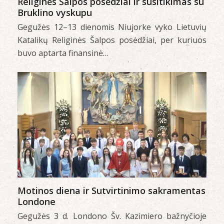
Religinės Šalpos posėdžiai ir susitikimas su
Bruklino vyskupu
Gegužės 12–13 dienomis Niujorke vyko Lietuvių
Katalikų Religinės Šalpos posėdžiai, per kuriuos
buvo aptarta finansinė…
Motinos diena ir Sutvirtinimo sakramentas
Londone
Gegužės 3 d. Londono Šv. Kazimiero bažnyčioje