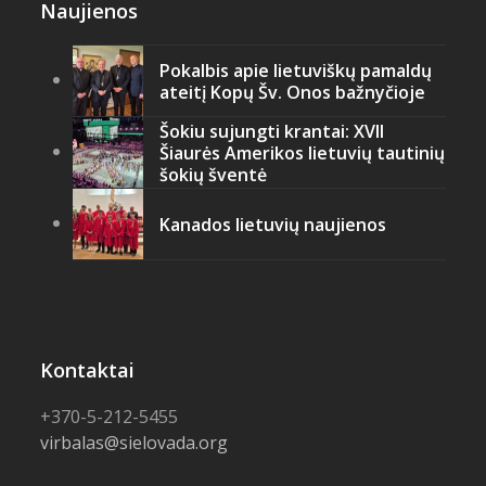
Naujienos
Pokalbis apie lietuviškų pamaldų
ateitį Kopų Šv. Onos bažnyčioje
Šokiu sujungti krantai: XVII
Šiaurės Amerikos lietuvių tautinių
šokių šventė
Kanados lietuvių naujienos
Kontaktai
+370-5-212-5455
virbalas@sielovada.org