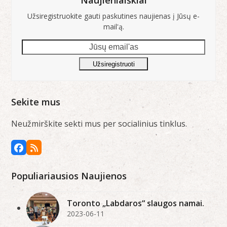
Užsiregistruokite gauti paskutines naujienas į Jūsų e-
mail'ą.
Jūsų
email'as
Užsiregistruoti
Sekite mus
Neužmirškite sekti mus per socialinius tinklus.
Facebook
RSS
Populiariausios Naujienos
Toronto „Labdaros“ slaugos namai.
2023-06-11