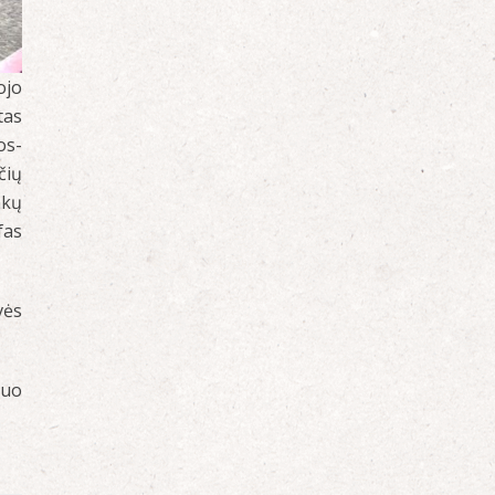
ojo
tas
os-
čių
nkų
fas
vės
iuo