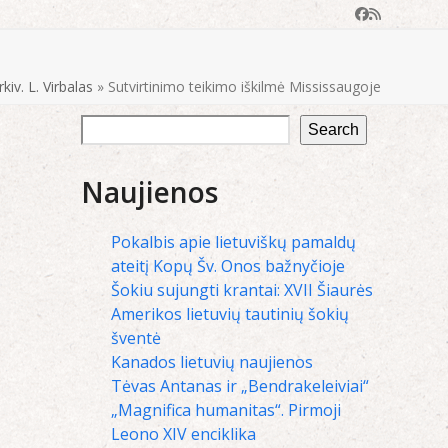
Facebook
RSS
rkiv. L. Virbalas
»
Sutvirtinimo teikimo iškilmė Mississaugoje
Search
Naujienos
Pokalbis apie lietuviškų pamaldų
ateitį Kopų Šv. Onos bažnyčioje
Šokiu sujungti krantai: XVII Šiaurės
Amerikos lietuvių tautinių šokių
šventė
Kanados lietuvių naujienos
Tėvas Antanas ir „Bendrakeleiviai“
„Magnifica humanitas“. Pirmoji
Leono XIV enciklika