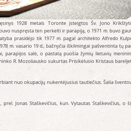
ęsinys 1928 metais Toronte įsteigtos Šv. Jono Krikštyt
buvo nuspręsta ten perkelti ir parapiją, o 1971 m. buvo gau
atyba prasidėjo tik 1977 m. pagal architekto Alfredo Kulp
78 m. vasario 19 d., bažnyčia iškilmingai pašventinta tų pa
i, parapijos salė, o pastatą puošia žymių lietuvių menini
lininko R. Mozoliausko sukurtas Prisikėlusio Kristaus barelje
biant nuo okupacijų nukentėjusius tautiečius. Šalia švento
 prel. Jonas Staškevičius, kun. Vytautas Staškevičius, o š