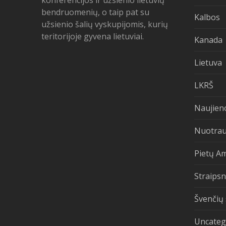
konferencijos ir užsienio lietuvių
bendruomenių, o taip pat su
Kalbos
užsienio šalių vyskupijomis, kurių
teritorijoje gyvena lietuviai.
Kanada
Lietuva
LKRŠ
Naujien
Nuotra
Pietų A
Straipsn
Švenčių 
Uncateg