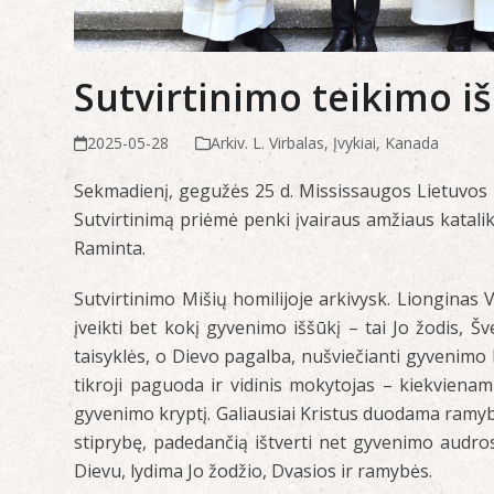
Sutvirtinimo teikimo i
2025-05-28
Arkiv. L. Virbalas
,
Įvykiai
,
Kanada
Sekmadienį, gegužės 25 d. Mississaugos Lietuvos 
Sutvirtinimą priėmė penki įvairaus amžiaus katali
Raminta.
Sutvirtinimo Mišių homilijoje arkivysk. Lionginas 
įveikti bet kokį gyvenimo iššūkį – tai Jo žodis, Š
taisyklės, o Dievo pagalba, nušviečianti gyvenimo ke
tikroji paguoda ir vidinis mokytojas – kiekvienam
gyvenimo kryptį. Galiausiai Kristus duodama ramybė 
stiprybę, padedančią ištverti net gyvenimo audros
Dievu, lydima Jo žodžio, Dvasios ir ramybės.