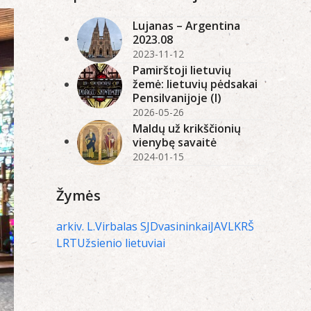
Lujanas – Argentina
2023.08
2023-11-12
Pamirštoji lietuvių
žemė: lietuvių pėdsakai
Pensilvanijoje (I)
2026-05-26
Maldų už krikščionių
vienybę savaitė
2024-01-15
Žymės
arkiv. L.Virbalas SJ
Dvasininkai
JAV
LKRŠ
LRT
Užsienio lietuviai