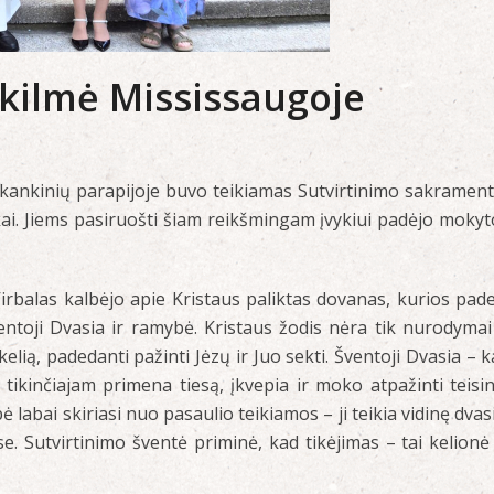
škilmė Mississaugoje
kankinių parapijoje buvo teikiamas Sutvirtinimo sakrament
kai. Jiems pasiruošti šiam reikšmingam įvykiui padėjo mokyt
Virbalas kalbėjo apie Kristaus paliktas dovanas, kurios pad
ventoji Dvasia ir ramybė. Kristaus žodis nėra tik nurodymai
lią, padedanti pažinti Jėzų ir Juo sekti. Šventoji Dvasia – k
 tikinčiajam primena tiesą, įkvepia ir moko atpažinti teisi
labai skiriasi nuo pasaulio teikiamos – ji teikia vidinę dvas
e. Sutvirtinimo šventė priminė, kad tikėjimas – tai kelionė