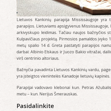
Lietuvos Kankinių parapija Mississaugoje yra t
parapijos. Lietuviams apsigyvenus Mississaugoje, 
arkivyskupo leidimas. Tačiau naujos bažnyčios st
Kulpavičiaus projektą. Pirmosios pamaldos įvyko 19
metų spalio 14 d. Greta pastatyti parapijos nama
darbai: Albinio Elskaus ir Juozo Bakio vitražai, dai
virš centrinio altoriaus.
Bažnyčia pavadinta Lietuvos Kankinių vardu, pager
yra įsteigtos vienintelės Kanadoje lietuvių kapinės.
Parapijai vadovavo klebonai kun. Petras Ažubalis,
metu – kun. Nerijus Šmerauskas.
Pasidalinkite