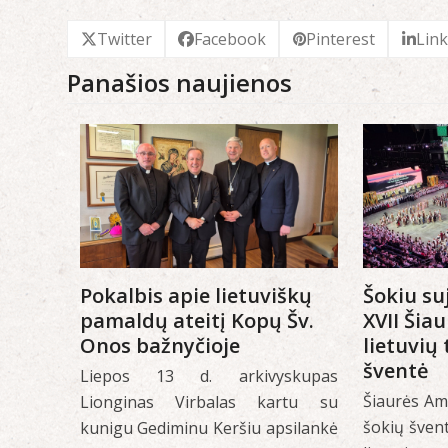
Twitter
Facebook
Pinterest
Lin
Panašios naujienos
Pokalbis apie lietuviškų
Šokiu su
pamaldų ateitį Kopų Šv.
XVII Šia
Onos bažnyčioje
lietuvių
šventė
Liepos 13 d. arkivyskupas
Šiaurės Ame
Lionginas Virbalas kartu su
šokių šven
kunigu Gediminu Keršiu apsilankė