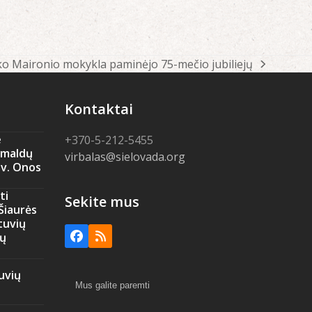
ko Maironio mokykla paminėjo 75-mečio jubiliejų
Kontaktai
e
+370-5-212-5455
amaldų
virbalas@sielovada.org
Šv. Onos
ti
Sekite mus
 Šiaurės
tuvių
ių
Facebook
RSS
uvių
Mus galite paremti