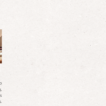
o
ų,
s
.