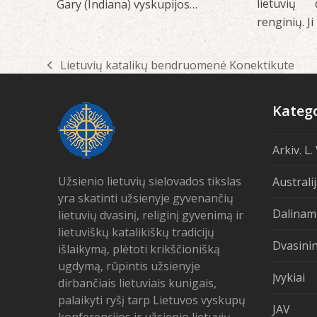
lietuvių 
Gary (Indiana) vyskupijos…
renginių. J
Lietuvių katalikų bendruomenė Konektikute
previous
post:
Katego
Arkiv. L.
Užsienio lietuvių sielovados tikslas
Australi
yra skatinti užsienyje gyvenančių
Dalinam
lietuvių dvasinį, religinį gyvenimą ir
lietuviškų katalikiškų tradicijų
Dvasinin
išlaikymą, plėtoti krikščionišką
ugdymą, rūpintis užsienyje
Įvykiai
dirbančiais lietuviais kunigais,
palaikyti ryšį tarp Lietuvos vyskupų
JAV