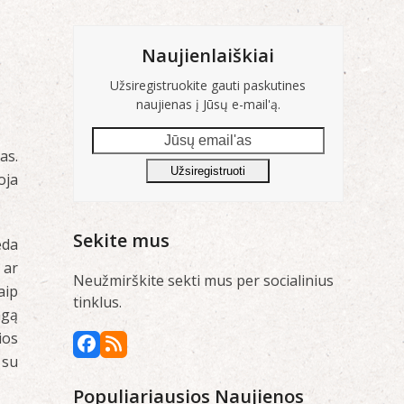
Naujienlaiškiai
Užsiregistruokite gauti paskutines
naujienas į Jūsų e-mail'ą.
Jūsų
as.
email'as
Užsiregistruoti
oja
Sekite mus
eda
 ar
Neužmirškite sekti mus per socialinius
aip
tinklus.
ngą
ios
Facebook
RSS
 su
Populiariausios Naujienos