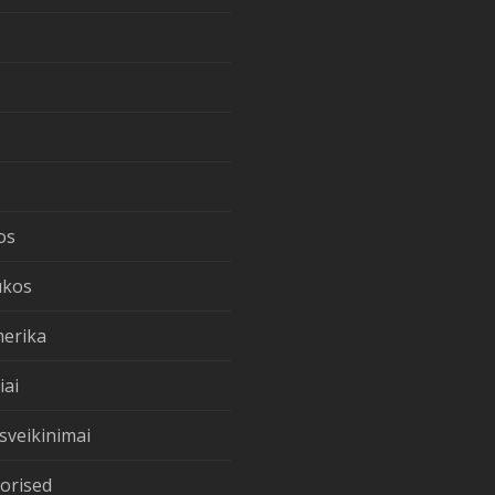
os
ukos
merika
iai
sveikinimai
orised