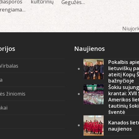
diasporos kultūrinių
Gegužės…
i rengiama…
Niujor
next
post:
rijos
Naujienos
Pokalbis api
 Virbalas
lietuviškų p
ateitį Kopų 
ja
bažnyčioje
Šokiu sujung
krantai: XVII
ės žiniomis
Amerikos lie
tautinių šok
kai
šventė
Kanados liet
naujienos