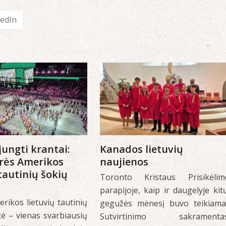
kedIn
jungti krantai:
Kanados lietuvių
urės Amerikos
naujienos
 tautinių šokių
Toronto Kristaus Prisikėlim
parapijoje, kaip ir daugelyje kit
rikos lietuvių tautinių
gegužės mėnesį buvo teikiama
tė – vienas svarbiausių
Sutvirtinimo sakramentas