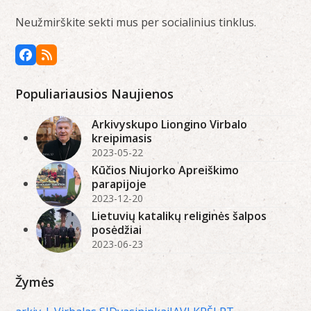
Neužmirškite sekti mus per socialinius tinklus.
Facebook
RSS
Populiariausios Naujienos
Arkivyskupo Liongino Virbalo
kreipimasis
2023-05-22
Kūčios Niujorko Apreiškimo
parapijoje
2023-12-20
Lietuvių katalikų religinės šalpos
posėdžiai
2023-06-23
Žymės