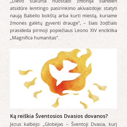
„Dievo sukurta nuostabi žmonija šiandien
atsidūrė lemtingo pasirinkimo akivaizdoje: statyti
naują Babelio bokštą arba kurti miestą, kuriame
žmonės galėtų gyventi drauge“, – šiais žodžiais
prasideda pirmoji popiežiaus Leono XIV enciklika
„Magnifica humanitas“.
Ką reiškia Šventosios Dvasios dovanos?
Jėzus kalbėjo: „Globėjas – Šventoji Dvasia, kurį