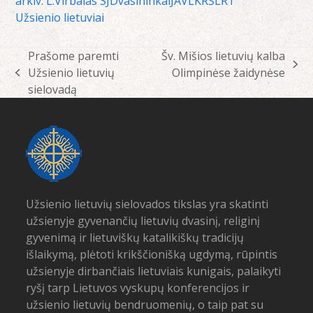
arkiv. L.Virbalas SJ
Dvasininkai
JAV
LKRŠ
LRT
Užsienio lietuviai
Prašome paremti
Šv. Mišios lietuvių kalba
next
Užsienio lietuvių
Olimpinėse žaidynėse
previous
post:
sielovadą
post:
Užsienio lietuvių sielovados tikslas yra skatinti
užsienyje gyvenančių lietuvių dvasinį, religinį
gyvenimą ir lietuviškų katalikiškų tradicijų
išlaikymą, plėtoti krikščionišką ugdymą, rūpintis
užsienyje dirbančiais lietuviais kunigais, palaikyti
ryšį tarp Lietuvos vyskupų konferencijos ir
užsienio lietuvių bendruomenių, o taip pat su