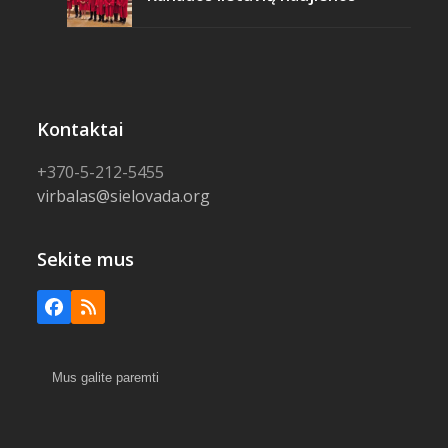
Kontaktai
+370-5-212-5455
virbalas@sielovada.org
Sekite mus
Facebook
RSS
Mus galite paremti