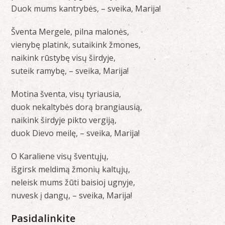
Duok mums kantrybės, – sveika, Marija!
Šventa Mergele, pilna malonės,
vienybę platink, sutaikink žmones,
naikink rūstybę visų širdyje,
suteik ramybę, – sveika, Marija!
Motina šventa, visų tyriausia,
duok nekaltybės dorą brangiausią,
naikink širdyje pikto vergiją,
duok Dievo meilę, – sveika, Marija!
O Karaliene visų šventųjų,
išgirsk meldimą žmonių kaltųjų,
neleisk mums žūti baisioj ugnyje,
nuvesk į dangų, – sveika, Marija!
Pasidalinkite