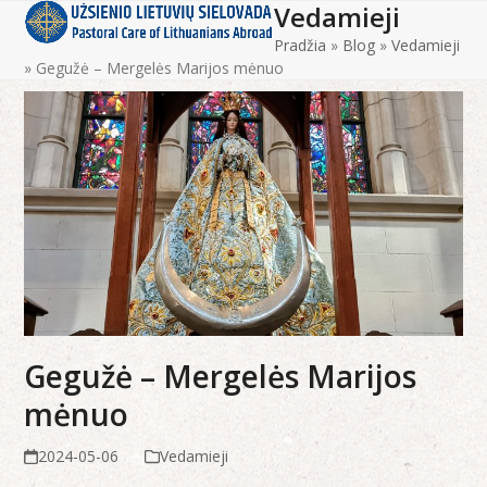
Vedamieji
Open
Close
Skip
to
Pradžia
»
Blog
»
Vedamieji
mobile
mobile
content
»
Gegužė – Mergelės Marijos mėnuo
menu
menu
Gegužė – Mergelės Marijos
mėnuo
2024-05-06
Vedamieji