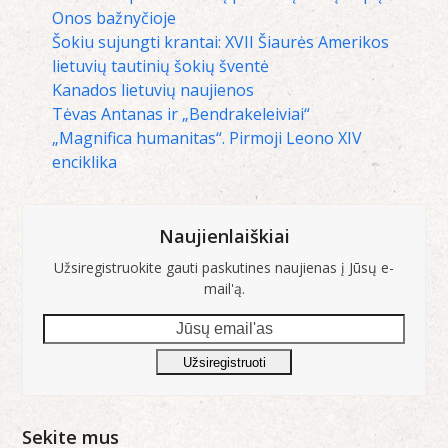
Onos bažnyčioje
Šokiu sujungti krantai: XVII Šiaurės Amerikos
lietuvių tautinių šokių šventė
Kanados lietuvių naujienos
Tėvas Antanas ir „Bendrakeleiviai“
„Magnifica humanitas“. Pirmoji Leono XIV
enciklika
Naujienlaiškiai
Užsiregistruokite gauti paskutines naujienas į Jūsų e-
mail'ą.
Jūsų
email'as
Užsiregistruoti
Sekite mus