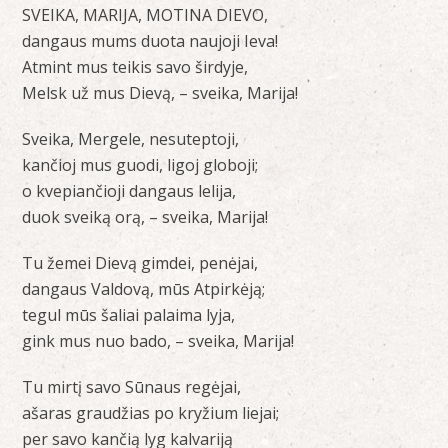
SVEIKA, MARIJA, MOTINA DIEVO,
dangaus mums duota naujoji Ieva!
Atmint mus teikis savo širdyje,
Melsk už mus Dievą, – sveika, Marija!
Sveika, Mergele, nesuteptoji,
kančioj mus guodi, ligoj globoji;
o kvepiančioji dangaus lelija,
duok sveiką orą, – sveika, Marija!
Tu žemei Dievą gimdei, penėjai,
dangaus Valdovą, mūs Atpirkėją;
tegul mūs šaliai palaima lyja,
gink mus nuo bado, – sveika, Marija!
Tu mirtį savo Sūnaus regėjai,
ašaras graudžias po kryžium liejai;
per savo kančią lyg kalvariją