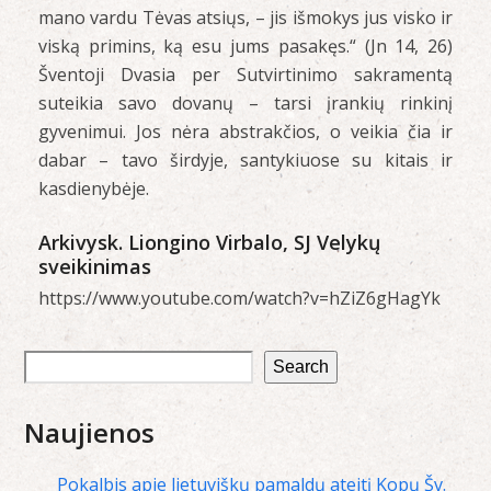
mano vardu Tėvas atsiųs, – jis išmokys jus visko ir
viską primins, ką esu jums pasakęs.“ (Jn 14, 26)
Šventoji Dvasia per Sutvirtinimo sakramentą
suteikia savo dovanų – tarsi įrankių rinkinį
gyvenimui. Jos nėra abstrakčios, o veikia čia ir
dabar – tavo širdyje, santykiuose su kitais ir
kasdienybėje.
Arkivysk. Liongino Virbalo, SJ Velykų
sveikinimas
https://www.youtube.com/watch?v=hZiZ6gHagYk
Search
Naujienos
Pokalbis apie lietuviškų pamaldų ateitį Kopų Šv.