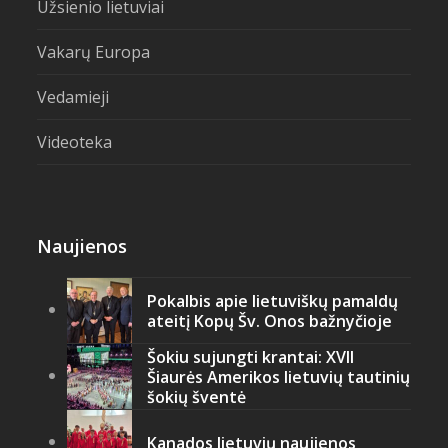
Užsienio lietuviai
Vakarų Europa
Vedamieji
Videoteka
Naujienos
Pokalbis apie lietuviškų pamaldų
ateitį Kopų Šv. Onos bažnyčioje
Šokiu sujungti krantai: XVII
Šiaurės Amerikos lietuvių tautinių
šokių šventė
Kanados lietuvių naujienos