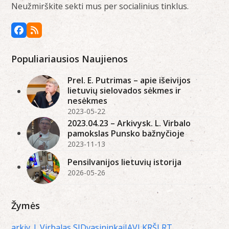
Neužmirškite sekti mus per socialinius tinklus.
Facebook
RSS
Populiariausios Naujienos
Prel. E. Putrimas – apie išeivijos
lietuvių sielovados sėkmes ir
nesėkmes
2023-05-22
2023.04.23 – Arkivysk. L. Virbalo
pamokslas Punsko bažnyčioje
2023-11-13
Pensilvanijos lietuvių istorija
2026-05-26
Žymės
arkiv. L.Virbalas SJ
Dvasininkai
JAV
LKRŠ
LRT