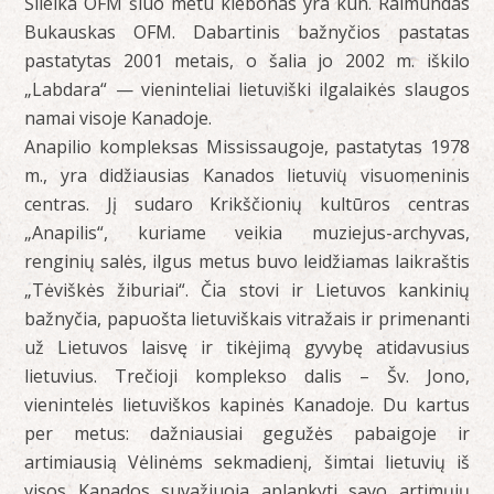
Šileika OFM šiuo metu klebonas yra kun. Raimundas
Bukauskas OFM. Dabartinis bažnyčios pastatas
pastatytas 2001 metais, o šalia jo 2002 m. iškilo
„Labdara“ — vieninteliai lietuviški ilgalaikės slaugos
namai visoje Kanadoje.
Anapilio kompleksas Mississaugoje, pastatytas 1978
m., yra didžiausias Kanados lietuvių visuomeninis
centras. Jį sudaro Krikščionių kultūros centras
„Anapilis“, kuriame veikia muziejus-archyvas,
renginių salės, ilgus metus buvo leidžiamas laikraštis
„Tėviškės žiburiai“. Čia stovi ir Lietuvos kankinių
bažnyčia, papuošta lietuviškais vitražais ir primenanti
už Lietuvos laisvę ir tikėjimą gyvybę atidavusius
lietuvius. Trečioji komplekso dalis – Šv. Jono,
vienintelės lietuviškos kapinės Kanadoje. Du kartus
per metus: dažniausiai gegužės pabaigoje ir
artimiausią Vėlinėms sekmadienį, šimtai lietuvių iš
visos Kanados suvažiuoja aplankyti savo artimųjų