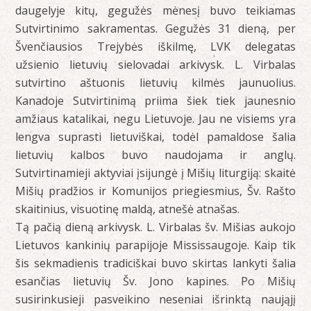
daugelyje kitų, gegužės mėnesį buvo teikiamas
Sutvirtinimo sakramentas. Gegužės 31 dieną, per
Švenčiausios Trejybės iškilmę, LVK delegatas
užsienio lietuvių sielovadai arkivysk. L. Virbalas
sutvirtino aštuonis lietuvių kilmės jaunuolius.
Kanadoje Sutvirtinimą priima šiek tiek jaunesnio
amžiaus katalikai, negu Lietuvoje. Jau ne visiems yra
lengva suprasti lietuviškai, todėl pamaldose šalia
lietuvių kalbos buvo naudojama ir anglų.
Sutvirtinamieji aktyviai įsijungė į Mišių liturgiją: skaitė
Mišių pradžios ir Komunijos priegiesmius, Šv. Rašto
skaitinius, visuotinę maldą, atnešė atnašas.
Tą pačią dieną arkivysk. L. Virbalas šv. Mišias aukojo
Lietuvos kankinių parapijoje Mississaugoje. Kaip tik
šis sekmadienis tradiciškai buvo skirtas lankyti šalia
esančias lietuvių Šv. Jono kapines. Po Mišių
susirinkusieji pasveikino neseniai išrinktą naująjį