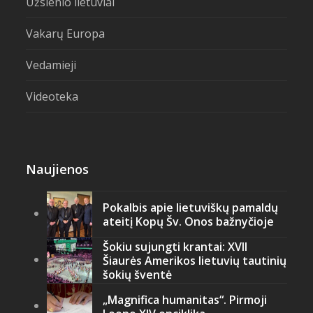
Užsienio lietuviai
Vakarų Europa
Vedamieji
Videoteka
Naujienos
Pokalbis apie lietuviškų pamaldų
ateitį Kopų Šv. Onos bažnyčioje
Šokiu sujungti krantai: XVII
Šiaurės Amerikos lietuvių tautinių
šokių šventė
„Magnifica humanitas“. Pirmoji