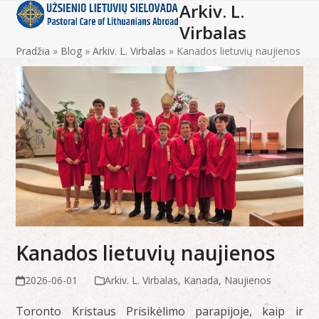
Arkiv. L.
Open
Close
Skip
to
Virbalas
mobile
mobile
content
Pradžia
»
Blog
»
Arkiv. L. Virbalas
»
Kanados lietuvių naujienos
menu
menu
Kanados lietuvių naujienos
2026-06-01
Arkiv. L. Virbalas
,
Kanada
,
Naujienos
Toronto Kristaus Prisikėlimo parapijoje, kaip ir