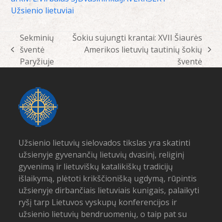
Užsienio lietuviai
Sekminių
Šokiu sujungti krantai: XVII Šiaurės
šventė
Amerikos lietuvių tautinių šokių
previous
next
Paryžiuje
šventė
post:
post:
Užsienio lietuvių sielovados tikslas yra skatinti
užsienyje gyvenančių lietuvių dvasinį, religinį
gyvenimą ir lietuviškų katalikiškų tradicijų
išlaikymą, plėtoti krikščionišką ugdymą, rūpintis
užsienyje dirbančiais lietuviais kunigais, palaikyti
ryšį tarp Lietuvos vyskupų konferencijos ir
užsienio lietuvių bendruomenių, o taip pat su