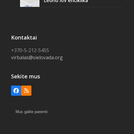
Leono XIV enciklika
Kontaktai
+370-5-212-5455
virbalas@sielovada.org
Sekite mus
Facebook
RSS
Mus galite paremti