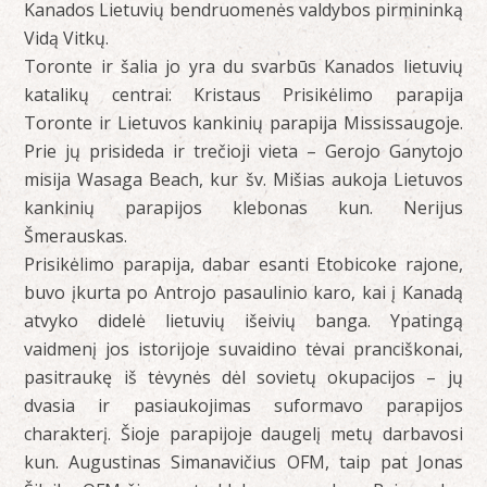
Kanados Lietuvių bendruomenės valdybos pirmininką
Vidą Vitkų.
Toronte ir šalia jo yra du svarbūs Kanados lietuvių
katalikų centrai: Kristaus Prisikėlimo parapija
Toronte ir Lietuvos kankinių parapija Mississaugoje.
Prie jų prisideda ir trečioji vieta – Gerojo Ganytojo
misija Wasaga Beach, kur šv. Mišias aukoja Lietuvos
kankinių parapijos klebonas kun. Nerijus
Šmerauskas.
Prisikėlimo parapija, dabar esanti Etobicoke rajone,
buvo įkurta po Antrojo pasaulinio karo, kai į Kanadą
atvyko didelė lietuvių išeivių banga. Ypatingą
vaidmenį jos istorijoje suvaidino tėvai pranciškonai,
pasitraukę iš tėvynės dėl sovietų okupacijos – jų
dvasia ir pasiaukojimas suformavo parapijos
charakterį. Šioje parapijoje daugelį metų darbavosi
kun. Augustinas Simanavičius OFM, taip pat Jonas