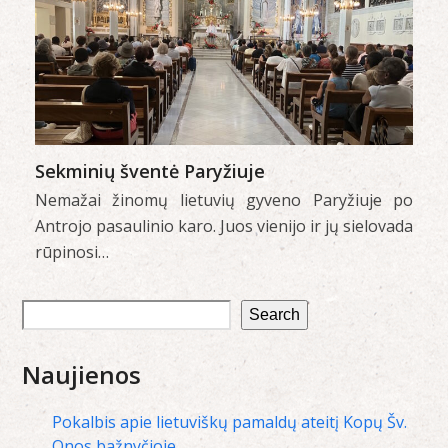
Sekminių šventė Paryžiuje
Nemažai žinomų lietuvių gyveno Paryžiuje po
Antrojo pasaulinio karo. Juos vienijo ir jų sielovada
rūpinosi…
Search
Naujienos
Pokalbis apie lietuviškų pamaldų ateitį Kopų Šv.
Onos bažnyčioje