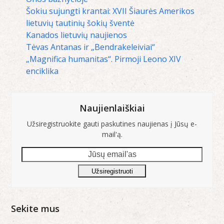
Šokiu sujungti krantai: XVII Šiaurės Amerikos
lietuvių tautinių šokių šventė
Kanados lietuvių naujienos
Tėvas Antanas ir „Bendrakeleiviai“
„Magnifica humanitas“. Pirmoji Leono XIV
enciklika
Naujienlaiškiai
Užsiregistruokite gauti paskutines naujienas į Jūsų e-
mail'ą.
Jūsų
email'as
Užsiregistruoti
Sekite mus