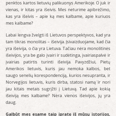
penktos kartos lietuvių palikuonys Amerikoje. O juk ir
vienas, ir kitas yra išeivis. Mes neturime apibrėžimo,
kas yra išeivis – apie ką mes kalbame, apie kuriuos
mes kalbame?
Labai lengva žvelgti iš Lietuvos perspektyvos, kad yra
tam tikras monolitas – išeivija. Įsivaizduojame, kad čia
yra išeivija, o čia yra Lietuva. Tačiau nėra monolitinės
išeivijos, yra be galo įvairi ir sudėtinga, įvairiaspalvė ir
įvairias patirtis turinti išeivija. Pavyzdžiui, Pietų
Amerikos lietuvis, kuris jau nemoka kalbos, bet
saugo senelių korespondenciją, kurios nesupranta, ir
Norvegijos lietuvis, kuris dirba, statosi namą ir nori
jau kitais metais sugrįžti į Lietuvą. Tad apie kokią
išeiviją mes kalbame? Nėra vienos išeivijos, jų yra
daug.
Galbūt mes esame taip įpratę iš mūsų istorijos,