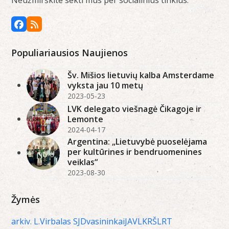
Neužmirškite sekti mus per socialinius tinklus.
Facebook
RSS
Populiariausios Naujienos
Šv. Mišios lietuvių kalba Amsterdame
vyksta jau 10 metų
2023-05-23
LVK delegato viešnagė Čikagoje ir
Lemonte
2024-04-17
Argentina: „Lietuvybė puoselėjama
per kultūrines ir bendruomenines
veiklas“
2023-08-30
Žymės
arkiv. L.Virbalas SJ
Dvasininkai
JAV
LKRŠ
LRT