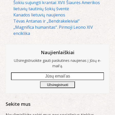
Šokiu sujungti krantai: XVII Šiaurės Amerikos
lietuvių tautinių šokių šventė
Kanados lietuvių naujienos
Tėvas Antanas ir „Bendrakeleiviai“
„Magnifica humanitas“. Pirmoji Leono XIV
enciklika
Naujienlaiškiai
Užsiregistruokite gauti paskutines naujienas į Jūsų e-
mail'ą.
Jūsų
email'as
Užsiregistruoti
Sekite mus