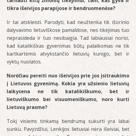
tarnauti kitų žmonių tikėjimui, tam, kas gyva ir
tikra išeivijos parapijose ir bendruomenėse?
Ir tai atskleisti. Parodyti, kad neužtenka tik išorinio
dalyvavimo lietuviškose pamaldose, nes tikėjimas tuo
neprasideda ir tuo nesibaigia. Tad labiausiai norisi,
kad katalikiškas gyvenimas būtų palaikomas ne tik
kartkartėmis atvykstančio lietuvių kunigo, bet ir
vyktų nuolatos.
Norėčiau pereiti nuo išeivijos prie jos įsitraukimo
į Lietuvos gyvenimą. Kokia yra užsienio lietuvių
laikysena ne tik katalikiškumo, bet ir
lietuviškumo bei visuomeniškumo, noro kurti
Lietuvą prasme?
Tokį visiems tinkamą bendrumą sukurti yra labai
sunku. Pavyzdžiui, Lenkijos lietuviai nėra išeiviai, bet