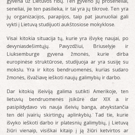
gyvena už Lietuvos ribų. Ten gyveno jų proseneliai,
seneliai, jie ten pasilieka, ir tai yra jų tikrovė. Ten yra
jų organizacijos, parapijos, taip pat jaunuoliai gali
vykti į Lietuvą studijuoti aukštosiose mokyklose.
Visai kitokia situacija tų, kurie yra išvykę naujai, po
devyniasdešimtųjų. Pavyzdžiui, Briuselyje ir
Liuksemburge gyvena žmonės, kurie dirba
europinėse struktūrose, studijuoja ar yra susiję su
mokslu. Yra ir kitos bendruomenės, kurias sudaro
žmonės, išvažiavę ieškoti naujų galimybių ir darbo.
Dar kitokią išeiviją galima sutikti Amerikoje, ten
lietuvių bendruomenės įsikūrė dar XIX a. ir
pasipildydavo vis nauja išeivių banga, atvykstančia
ten dėl įvairių skirtingų aplinkybių. Tad tie, kurie
išvyko ieškoti darbo ir platesnių galimybių, į Lietuvą
žiūri vienaip, visiškai kitaip į ją žiūri ketvirtos ar