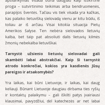
apsilankymas visada būna daugiau kaip išskirtinė
proga – sutvirtinimo teikimas arba bendruomenės,
parapijos šventės. Tačiau vis tiek visada yra kažkas,
kas palaiko lietuvišką sielovadą vienu ar kitu būdu, iš
toliau ar iš arčiau. Visai kitokia situacija Pietų
Amerikos šalyse. Ten nebėra sielovados lietuvių
kalba, bet taip pat absoliuti dalis lietuvių kilmės
žmonių nebekalba lietuviškai.
Tarnystė užsienio lietuvių sielovadai gali
skambėti labai abstrakčiai. Kaip ši tarnystė
atrodo konkrečiai, kokios yra kasdienės Jūsų
pareigos ir atsakomybės?
Yra laikas, kai būni Lietuvoje, ir laikas, kai daug
keliauji. Būnant Lietuvoje daugiau dirbama ties ryšių
ir kontaktų palaikymu – gali iškilti patys įvairiausi
klausimai, pavyzdžiui, dėl katechezės ar net labai