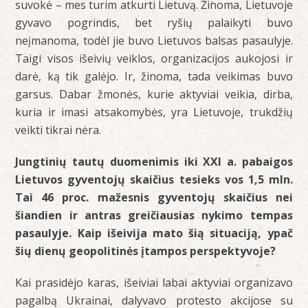
suvokė – mes turim atkurti Lietuvą. Žinoma, Lietuvoje
gyvavo pogrindis, bet ryšių palaikyti buvo
neįmanoma, todėl jie buvo Lietuvos balsas pasaulyje.
Taigi visos išeivių veiklos, organizacijos aukojosi ir
darė, ką tik galėjo. Ir, žinoma, tada veikimas buvo
garsus. Dabar žmonės, kurie aktyviai veikia, dirba,
kuria ir imasi atsakomybės, yra Lietuvoje, trukdžių
veikti tikrai nėra.
Jungtinių tautų duomenimis iki XXI a. pabaigos
Lietuvos gyventojų skaičius tesieks vos 1,5 mln.
Tai 46 proc. mažesnis gyventojų skaičius nei
šiandien ir antras greičiausias nykimo tempas
pasaulyje. Kaip išeivija mato šią situaciją, ypač
šių dienų geopolitinės įtampos perspektyvoje?
Kai prasidėjo karas, išeiviai labai aktyviai organizavo
pagalbą Ukrainai, dalyvavo protesto akcijose su