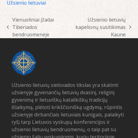
Užsienio lietuviai
Vienuoliniai įžadai
Užsienio lietuvių
Tiberiados
kapelionų susitikimas
previous
next
bendruomenėje
Kaune
post:
post:
Užsienio lietuvių sielovados tikslas yra skatinti
užsienyje gyvenančių lietuvių dvasinį, religinį
gyvenimą ir lietuviškų katalikiškų tradicijų
išlaikymą, plėtoti krikščionišką ugdymą, rūpintis
užsienyje dirbančiais lietuviais kunigais, palaikyti
ryšį tarp Lietuvos vyskupų konferencijos ir
užsienio lietuvių bendruomenių, o taip pat su
užsienio šalių vyskupijomis, kurių teritorijoje