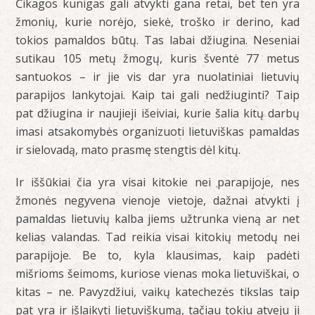
Čikagos kunigas gali atvykti gana retai, bet ten yra
žmonių, kurie norėjo, siekė, troško ir derino, kad
tokios pamaldos būtų. Tas labai džiugina. Neseniai
sutikau 105 metų žmogų, kuris šventė 77 metus
santuokos – ir jie vis dar yra nuolatiniai lietuvių
parapijos lankytojai. Kaip tai gali nedžiuginti? Taip
pat džiugina ir naujieji išeiviai, kurie šalia kitų darbų
imasi atsakomybės organizuoti lietuviškas pamaldas
ir sielovadą, mato prasmę stengtis dėl kitų.
Ir iššūkiai čia yra visai kitokie nei parapijoje, nes
žmonės negyvena vienoje vietoje, dažnai atvykti į
pamaldas lietuvių kalba jiems užtrunka vieną ar net
kelias valandas. Tad reikia visai kitokių metodų nei
parapijoje. Be to, kyla klausimas, kaip padėti
mišrioms šeimoms, kuriose vienas moka lietuviškai, o
kitas – ne. Pavyzdžiui, vaikų katechezės tikslas taip
pat yra ir išlaikyti lietuviškumą, tačiau tokiu atveju ji