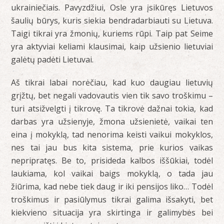
ukrainiečiais. Pavyzdžiui, Osle yra įsikūręs Lietuvos
šaulių būrys, kuris siekia bendradarbiauti su Lietuva.
Taigi tikrai yra žmonių, kuriems rūpi. Taip pat Seime
yra aktyviai keliami klausimai, kaip užsienio lietuviai
galėtų padėti Lietuvai.
Aš tikrai labai norėčiau, kad kuo daugiau lietuvių
grįžtų, bet negali vadovautis vien tik savo troškimu –
turi atsižvelgti į tikrovę. Ta tikrovė dažnai tokia, kad
darbas yra užsienyje, žmona užsienietė, vaikai ten
eina į mokyklą, tad nenorima keisti vaikui mokyklos,
nes tai jau bus kita sistema, prie kurios vaikas
nepripratęs. Be to, prisideda kalbos iššūkiai, todėl
laukiama, kol vaikai baigs mokyklą, o tada jau
žiūrima, kad nebe tiek daug ir iki pensijos liko… Todėl
troškimus ir pasiūlymus tikrai galima išsakyti, bet
kiekvieno situacija yra skirtinga ir galimybės bei