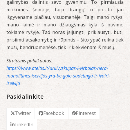
galimybės dalintis savo gyvenimu. To pirmiausia
mokomės šeimoje, tarp draugų, o po to jau
išgyvename plačiau, visuomenėje. Taigi mano ryšys,
mano laimė ir mano džiaugsmas kyla iš buvimo
tokiame ryšyje. Tad noras įsijungti, priklausyti, būti,
prisiimti atsakomybę ir rūpintis – šito ypač reikia tiek
mūsų bendruomenėse, tiek ir kiekvienam iš mūsų.
Straipsnis publikuotas:
https://www.ateitis.lt/arkivyskupas-l-virbalas-nera-
monolitines-iseivijos-yra-be-galo-sudetinga-ir-ivairi-
iseivija
Pasidalinkite
Twitter
Facebook
Pinterest
LinkedIn