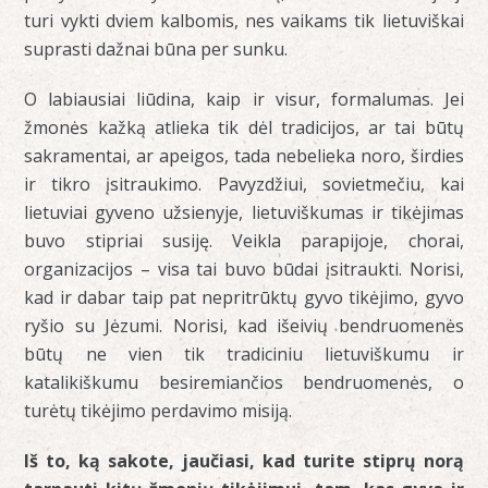
turi vykti dviem kalbomis, nes vaikams tik lietuviškai
suprasti dažnai būna per sunku.
O labiausiai liūdina, kaip ir visur, formalumas. Jei
žmonės kažką atlieka tik dėl tradicijos, ar tai būtų
sakramentai, ar apeigos, tada nebelieka noro, širdies
ir tikro įsitraukimo. Pavyzdžiui, sovietmečiu, kai
lietuviai gyveno užsienyje, lietuviškumas ir tikėjimas
buvo stipriai susiję. Veikla parapijoje, chorai,
organizacijos – visa tai buvo būdai įsitraukti. Norisi,
kad ir dabar taip pat nepritrūktų gyvo tikėjimo, gyvo
ryšio su Jėzumi. Norisi, kad išeivių bendruomenės
būtų ne vien tik tradiciniu lietuviškumu ir
katalikiškumu besiremiančios bendruomenės, o
turėtų tikėjimo perdavimo misiją.
Iš to, ką sakote, jaučiasi, kad turite stiprų norą