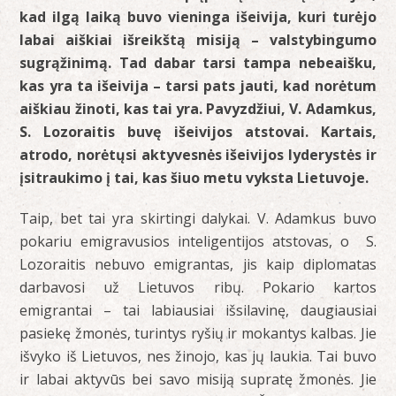
kad ilgą laiką buvo vieninga išeivija, kuri turėjo
labai aiškiai išreikštą misiją – valstybingumo
sugrąžinimą. Tad dabar tarsi tampa
nebeaišku,
kas yra ta išeivija – tarsi pats jauti, kad norėtum
aiškiau žinoti, kas tai yra. Pavyzdžiui, V. Adamkus,
S. Lozoraitis buvę išeivijos atstovai. Kartais,
atrodo, norėtųsi aktyvesnės išeivijos lyderystės ir
įsitraukimo į tai, kas šiuo metu vyksta Lietuvoje.
Taip, bet tai yra skirtingi dalykai. V. Adamkus buvo
pokariu emigravusios inteligentijos atstovas, o S.
Lozoraitis nebuvo emigrantas, jis kaip diplomatas
darbavosi už Lietuvos ribų. Pokario kartos
emigrantai – tai labiausiai išsilavinę, daugiausiai
pasiekę žmonės, turintys ryšių ir mokantys kalbas. Jie
išvyko iš Lietuvos, nes žinojo, kas jų laukia. Tai buvo
ir labai aktyvūs bei savo misiją supratę žmonės. Jie