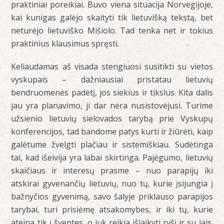
praktiniai poreikiai. Buvo viena situacija Norvegijoje,
kai kunigas galėjo skaityti tik lietuvišką tekstą, bet
neturėjo lietuviško Mišiolo. Tad tenka net ir tokius
praktinius klausimus spręsti.
Keliaudamas aš visada stengiuosi susitikti su vietos
vyskupais – dažniausiai pristatau lietuvių
bendruomenės padėtį, jos siekius ir tikslus. Kita dalis
jau yra planavimo, ji dar nėra nusistovėjusi. Turime
užsienio lietuvių sielovados tarybą prie Vyskupų
konferencijos, tad bandome patys kurti ir žiūrėti, kaip
galėtume žvelgti plačiau ir sistemiškiau. Sudėtinga
tai, kad išeivija yra labai skirtinga. Pajėgumo, lietuvių
skaičiaus ir interesų prasme – nuo parapijų iki
atskirai gyvenančių lietuvių, nuo tų, kurie įsijungia į
bažnyčios gyvenimą, savo šalyje priklauso parapijos
tarybai, turi prisiėmę atsakomybes, ir iki tų, kurie
ateina tik į šventes, o juk reikia išlaikyti ryšį ir su jais.