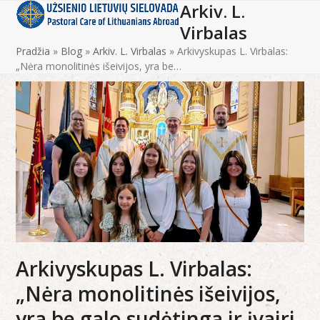
Arkiv. L.
Open
Close
Skip
to
Virbalas
mobile
mobile
content
Pradžia
»
Blog
»
Arkiv. L. Virbalas
»
Arkivyskupas L. Virbalas:
menu
menu
„Nėra monolitinės išeivijos, yra be…
Arkivyskupas L. Virbalas:
„Nėra monolitinės išeivijos,
yra be galo sudėtinga ir įvairi