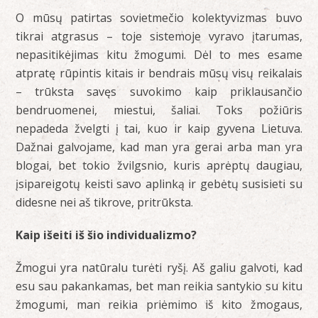
O mūsų patirtas sovietmečio kolektyvizmas buvo
tikrai atgrasus – toje sistemoje vyravo įtarumas,
nepasitikėjimas kitu žmogumi. Dėl to mes esame
atpratę rūpintis kitais ir bendrais mūsų visų reikalais
– trūksta savęs suvokimo kaip priklausančio
bendruomenei, miestui, šaliai. Toks požiūris
nepadeda žvelgti į tai, kuo ir kaip gyvena Lietuva.
Dažnai galvojame, kad man yra gerai arba man yra
blogai, bet tokio žvilgsnio, kuris aprėptų daugiau,
įsipareigotų keisti savo aplinką ir gebėtų susisieti su
didesne nei aš tikrove, pritrūksta.
Kaip išeiti iš šio individualizmo?
Žmogui yra natūralu turėti ryšį. Aš galiu galvoti, kad
esu sau pakankamas, bet man reikia santykio su kitu
žmogumi, man reikia priėmimo iš kito žmogaus,