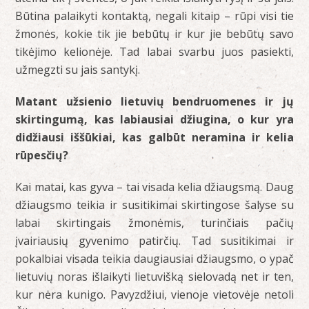
Būtina palaikyti kontaktą, negali kitaip – rūpi visi tie
žmonės, kokie tik jie bebūtų ir kur jie bebūtų savo
tikėjimo kelionėje. Tad labai svarbu juos pasiekti,
užmegzti su jais santykį.
Matant užsienio lietuvių bendruomenes ir jų
skirtingumą, kas labiausiai džiugina, o kur yra
didžiausi iššūkiai, kas galbūt neramina ir kelia
rūpesčių?
Kai matai, kas gyva – tai visada kelia džiaugsmą. Daug
džiaugsmo teikia ir susitikimai skirtingose šalyse su
labai skirtingais žmonėmis, turinčiais pačių
įvairiausių gyvenimo patirčių. Tad susitikimai ir
pokalbiai visada teikia daugiausiai džiaugsmo, o ypač
lietuvių noras išlaikyti lietuvišką sielovadą net ir ten,
kur nėra kunigo. Pavyzdžiui, vienoje vietovėje netoli