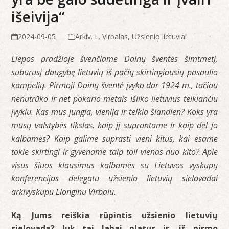
išeivija“
2024-09-05
Arkiv. L. Virbalas
,
Užsienio lietuviai
Liepos pradžioje švenčiame Dainų šventės šimtmetį,
subūrusį daugybę lietuvių iš pačių skirtingiausių pasaulio
kampelių. Pirmoji Dainų šventė įvyko dar 1924 m., tačiau
nenutrūko ir net pokario metais išliko lietuvius telkiančiu
įvykiu. Kas mus jungia, vienija ir telkia šiandien? Koks yra
mūsų valstybės tikslas, kaip jį suprantame ir kaip dėl jo
kalbamės? Kaip galime suprasti vieni kitus, kai esame
tokie skirtingi ir gyvename taip toli vienas nuo kito? Apie
visus šiuos klausimus kalbamės su Lietuvos vyskupų
konferencijos delegatu užsienio lietuvių sielovadai
arkivyskupu Lionginu Virbalu.
Ką Jums reiškia rūpintis užsienio lietuvių
sielovada? Juk tai labai platus ir, iš pirmo