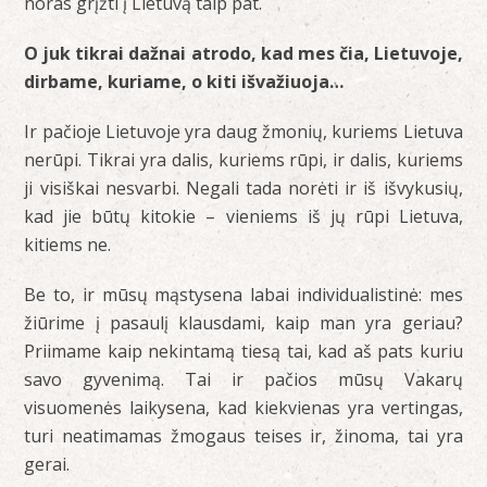
noras grįžti į Lietuvą taip pat.
O juk tikrai dažnai atrodo, kad mes čia, Lietuvoje,
dirbame, kuriame, o kiti išvažiuoja…
Ir pačioje Lietuvoje yra daug žmonių, kuriems Lietuva
nerūpi. Tikrai yra dalis, kuriems rūpi, ir dalis, kuriems
ji visiškai nesvarbi. Negali tada norėti ir iš išvykusių,
kad jie būtų kitokie – vieniems iš jų rūpi Lietuva,
kitiems ne.
Be to, ir mūsų mąstysena labai individualistinė: mes
žiūrime į pasaulį klausdami, kaip man yra geriau?
Priimame kaip nekintamą tiesą tai, kad aš pats kuriu
savo gyvenimą. Tai ir pačios mūsų Vakarų
visuomenės laikysena, kad kiekvienas yra vertingas,
turi neatimamas žmogaus teises ir, žinoma, tai yra
gerai.