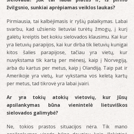
žvilgsnio, sunkiai aprėpiamas veiklos laukas?
Pirmiausia, tai kalbėjimasis ir ryšių palaikymas. Labai
svarbu, kad užsienio lietuviai turėtų žmogų, į kurį
galėtų kreiptis bet kokiu sielovados klausimu. Kai kur
yra lietuvių parapijos, kai kur dirba tik lietuvių kunigai
kitos šalies parapijose, tačiau yra vietų, kur
nuvykstama tik kartą per mėnesį, kaip į Norvegiją,
arba du kartus per metus, kaip į Olandiją. Taip pat ir
Amerikoje yra vietų, kur vykstama vos keletą kartų
per metus, tad tikrovė yra labai įvairi.
Ar yra tokių atokių vietovių, kur Jūsų
apsilankymas būna vienintelė lietuviškos
sielovados galimybė?
Ne, tokios prastos situacijos nėra. Tik mano