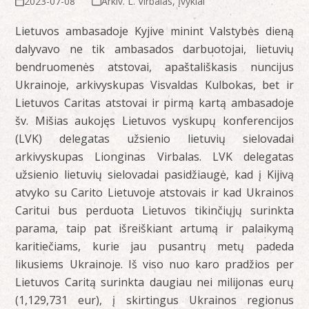
2023-07-08
Arkiv. L. Virbalas
,
Įvykiai
Lietuvos ambasadoje Kyjive minint Valstybės dieną
dalyvavo ne tik ambasados darbuotojai, lietuvių
bendruomenės atstovai, apaštališkasis nuncijus
Ukrainoje, arkivyskupas Visvaldas Kulbokas, bet ir
Lietuvos Caritas atstovai ir pirmą kartą ambasadoje
šv. Mišias aukojęs Lietuvos vyskupų konferencijos
(LVK) delegatas užsienio lietuvių sielovadai
arkivyskupas Lionginas Virbalas. LVK delegatas
užsienio lietuvių sielovadai pasidžiaugė, kad į Kijivą
atvyko su Carito Lietuvoje atstovais ir kad Ukrainos
Caritui bus perduota Lietuvos tikinčiųjų surinkta
parama, taip pat išreiškiant artumą ir palaikymą
karitiečiams, kurie jau pusantrų metų padeda
likusiems Ukrainoje. Iš viso nuo karo pradžios per
Lietuvos Caritą surinkta daugiau nei milijonas eurų
(1,129,731 eur), į skirtingus Ukrainos regionus