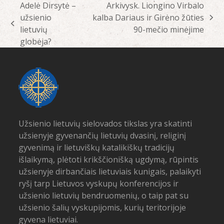
Adelė Dirsytė –
Arkivysk. Liongino Virbalo
užsienio
kalba Dariaus ir Girėno žūties
next
previous
lietuvių
90-mečio minėjime
post:
post:
globėja?
Užsienio lietuvių sielovados tikslas yra skatinti
užsienyje gyvenančių lietuvių dvasinį, religinį
gyvenimą ir lietuviškų katalikiškų tradicijų
išlaikymą, plėtoti krikščionišką ugdymą, rūpintis
užsienyje dirbančiais lietuviais kunigais, palaikyti
ryšį tarp Lietuvos vyskupų konferencijos ir
užsienio lietuvių bendruomenių, o taip pat su
užsienio šalių vyskupijomis, kurių teritorijoje
gyvena lietuviai.