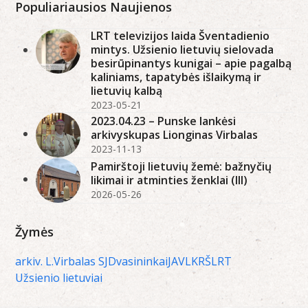
Populiariausios Naujienos
LRT televizijos laida Šventadienio
mintys. Užsienio lietuvių sielovada
besirūpinantys kunigai – apie pagalbą
kaliniams, tapatybės išlaikymą ir
lietuvių kalbą
2023-05-21
2023.04.23 – Punske lankėsi
arkivyskupas Lionginas Virbalas
2023-11-13
Pamirštoji lietuvių žemė: bažnyčių
likimai ir atminties ženklai (III)
2026-05-26
Žymės
arkiv. L.Virbalas SJ
Dvasininkai
JAV
LKRŠ
LRT
Užsienio lietuviai