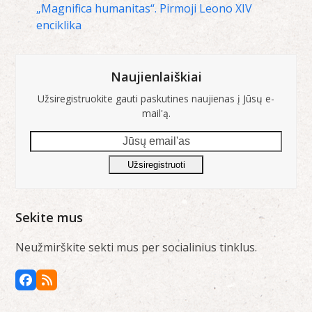
„Magnifica humanitas“. Pirmoji Leono XIV
enciklika
Naujienlaiškiai
Užsiregistruokite gauti paskutines naujienas į Jūsų e-
mail'ą.
Jūsų
email'as
Užsiregistruoti
Sekite mus
Neužmirškite sekti mus per socialinius tinklus.
Facebook
RSS