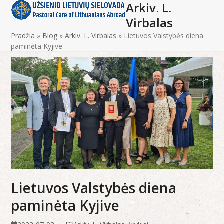
Arkiv. L.
Open
Close
Skip
to
Virbalas
mobile
mobile
content
Pradžia
»
Blog
»
Arkiv. L. Virbalas
»
Lietuvos Valstybės diena
menu
menu
paminėta Kyjive
Lietuvos Valstybės diena
paminėta Kyjive