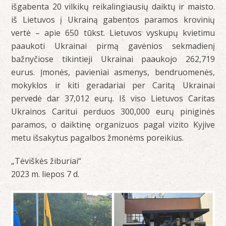
išgabenta 20 vilkikų reikalingiausių daiktų ir maisto.
iš Lietuvos į Ukrainą gabentos paramos krovinių
vertė – apie 650 tūkst. Lietuvos vyskupų kvietimu
paaukoti Ukrainai pirmą gavėnios sekmadienį
bažnyčiose tikintieji Ukrainai paaukojo 262,719
eurus. Įmonės, pavieniai asmenys, bendruomenės,
mokyklos ir kiti geradariai per Caritą Ukrainai
pervedė dar 37,012 eurų. Iš viso Lietuvos Caritas
Ukrainos Caritui perduos 300,000 eurų piniginės
paramos, o daiktinę organizuos pagal vizito Kyjive
metu išsakytus pagalbos žmonėms poreikius.
„Tėviškės žiburiai“
2023 m. liepos 7 d.