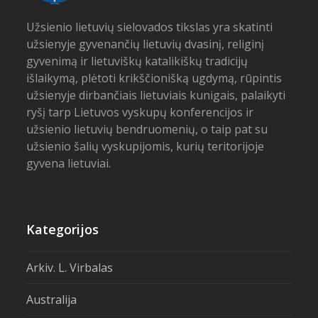
Užsienio lietuvių sielovados tikslas yra skatinti
užsienyje gyvenančių lietuvių dvasinį, religinį
gyvenimą ir lietuviškų katalikiškų tradicijų
išlaikymą, plėtoti krikščionišką ugdymą, rūpintis
užsienyje dirbančiais lietuviais kunigais, palaikyti
ryšį tarp Lietuvos vyskupų konferencijos ir
užsienio lietuvių bendruomenių, o taip pat su
užsienio šalių vyskupijomis, kurių teritorijoje
gyvena lietuviai.
Kategorijos
Arkiv. L. Virbalas
Australija