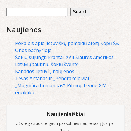
Search
Naujienos
Pokalbis apie lietuviškų pamaldų ateitį Kopų Šv.
Onos bažnyčioje
Šokiu sujungti krantai: XVII Šiaurės Amerikos
lietuvių tautinių šokių šventė
Kanados lietuvių naujienos
Tėvas Antanas ir „Bendrakeleiviai“
„Magnifica humanitas“. Pirmoji Leono XIV
enciklika
Naujienlaiškiai
Užsiregistruokite gauti paskutines naujienas į Jūsų e-
mail'ą.