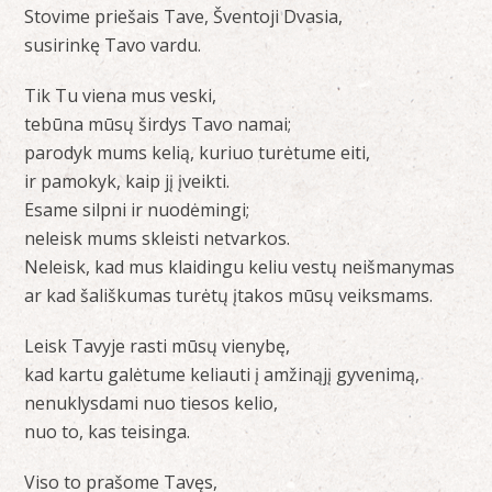
Stovime priešais Tave, Šventoji Dvasia,
susirinkę Tavo vardu.
Tik Tu viena mus veski,
tebūna mūsų širdys Tavo namai;
parodyk mums kelią, kuriuo turėtume eiti,
ir pamokyk, kaip jį įveikti.
Esame silpni ir nuodėmingi;
neleisk mums skleisti netvarkos.
Neleisk, kad mus klaidingu keliu vestų neišmanymas
ar kad šališkumas turėtų įtakos mūsų veiksmams.
Leisk Tavyje rasti mūsų vienybę,
kad kartu galėtume keliauti į amžinąjį gyvenimą,
nenuklysdami nuo tiesos kelio,
nuo to, kas teisinga.
Viso to prašome Tavęs,