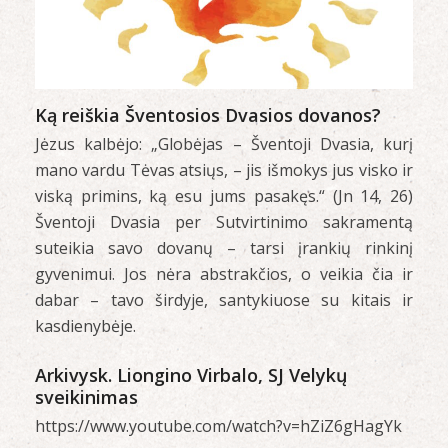
Ką reiškia Šventosios Dvasios dovanos?
Jėzus kalbėjo: „Globėjas – Šventoji Dvasia, kurį
mano vardu Tėvas atsiųs, – jis išmokys jus visko ir
viską primins, ką esu jums pasakęs.“ (Jn 14, 26)
Šventoji Dvasia per Sutvirtinimo sakramentą
suteikia savo dovanų – tarsi įrankių rinkinį
gyvenimui. Jos nėra abstrakčios, o veikia čia ir
dabar – tavo širdyje, santykiuose su kitais ir
kasdienybėje.
Arkivysk. Liongino Virbalo, SJ Velykų
sveikinimas
https://www.youtube.com/watch?v=hZiZ6gHagYk