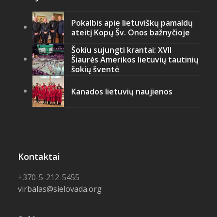
Pokalbis apie lietuviškų pamaldų
ateitį Kopų Šv. Onos bažnyčioje
Šokiu sujungti krantai: XVII
Šiaurės Amerikos lietuvių tautinių
šokių šventė
Kanados lietuvių naujienos
Kontaktai
+370-5-212-5455
virbalas@sielovada.org