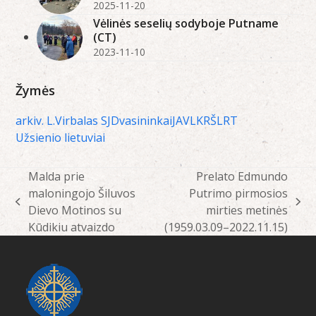
2025-11-20
Vėlinės seselių sodyboje Putname
(CT)
2023-11-10
Žymės
arkiv. L.Virbalas SJ
Dvasininkai
JAV
LKRŠ
LRT
Užsienio lietuviai
Malda prie
Prelato Edmundo
maloningojo Šiluvos
Putrimo pirmosios
previous
next
Dievo Motinos su
mirties metinės
post:
post:
Kūdikiu atvaizdo
(1959.03.09–2022.11.15)