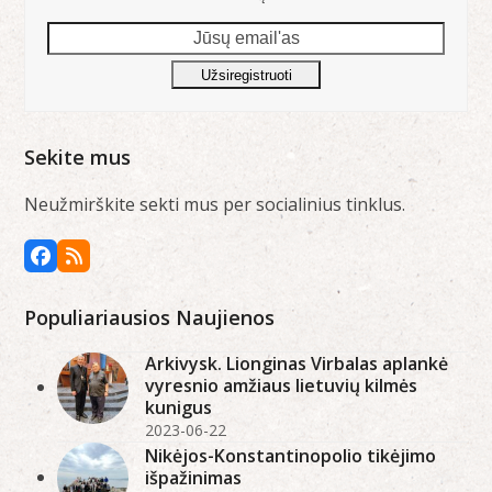
Jūsų
email'as
Užsiregistruoti
Sekite mus
Neužmirškite sekti mus per socialinius tinklus.
Facebook
RSS
Populiariausios Naujienos
Arkivysk. Lionginas Virbalas aplankė
vyresnio amžiaus lietuvių kilmės
kunigus
2023-06-22
Nikėjos-Konstantinopolio tikėjimo
išpažinimas