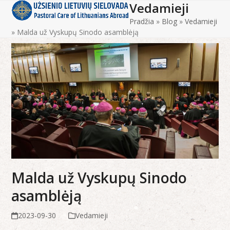
Vedamieji
Open
Close
Skip
to
Pradžia
»
Blog
»
Vedamieji
mobile
mobile
content
»
Malda už Vyskupų Sinodo asamblėją
menu
menu
Malda už Vyskupų Sinodo
asamblėją
2023-09-30
Vedamieji