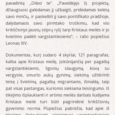
pavadintą „Dilexi te“. „Paveldėjęs šį projektą,
džiaugiuosi galėdamas jį užbaigti, pridėdamas keletą
savo minčių, ir paskelbti jį savo pontifikato pradžioje,
dalydamasis savo pirmtako troškimu, kad visi
krikščionys jaustų stiprų ryšį tarp Kristaus meilės ir jo
kvietimo padėti vargstantiesiems“, – rašo popiežius
Leonas XIV.
Dokumentas, kurį sudaro 4 skyriai, 121 paragrafas,
kalba apie Kristaus meilę, įsikūnijančią per pagalbą
vargstantiesiems, ligonių slaugymą, kovą su
vergyste, smurto aukų gynimą, siekimą užtikrinti
teisę į švietimą, pagalbą migrantams, išmaldą, taip
pat visas pastangas, kuriomis siekiama teisingumo. Iš
tikėjimo išplaukianti ir artimo meilės darbais liudijama
Kristaus meilė turi būti pagrindinė krikščionių
gyvenimo norma. Popiežius pabrėžia, kad apie iš