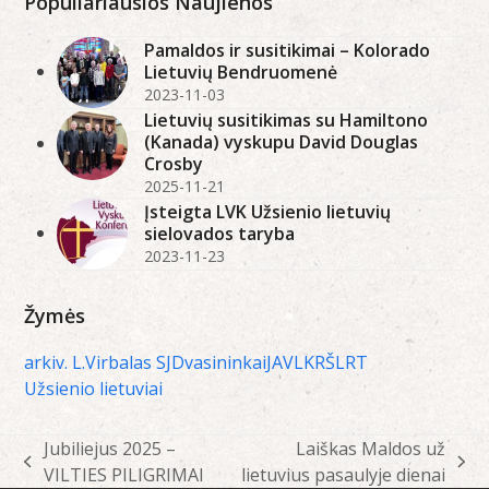
Populiariausios Naujienos
Pamaldos ir susitikimai – Kolorado
Lietuvių Bendruomenė
2023-11-03
Lietuvių susitikimas su Hamiltono
(Kanada) vyskupu David Douglas
Crosby
2025-11-21
Įsteigta LVK Užsienio lietuvių
sielovados taryba
2023-11-23
Žymės
arkiv. L.Virbalas SJ
Dvasininkai
JAV
LKRŠ
LRT
Užsienio lietuviai
Jubiliejus 2025 –
Laiškas Maldos už
previous
next
VILTIES PILIGRIMAI
lietuvius pasaulyje dienai