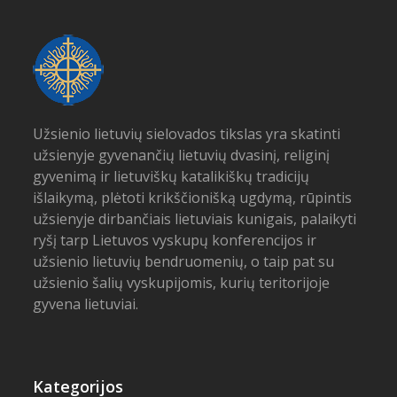
post:
post:
Užsienio lietuvių sielovados tikslas yra skatinti
užsienyje gyvenančių lietuvių dvasinį, religinį
gyvenimą ir lietuviškų katalikiškų tradicijų
išlaikymą, plėtoti krikščionišką ugdymą, rūpintis
užsienyje dirbančiais lietuviais kunigais, palaikyti
ryšį tarp Lietuvos vyskupų konferencijos ir
užsienio lietuvių bendruomenių, o taip pat su
užsienio šalių vyskupijomis, kurių teritorijoje
gyvena lietuviai.
Kategorijos