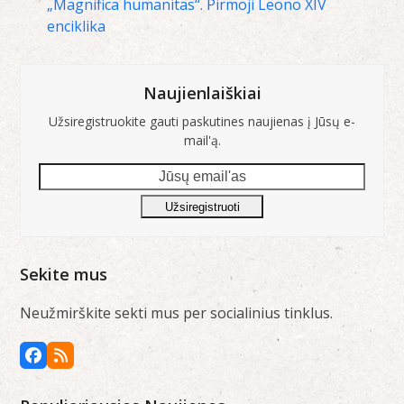
„Magnifica humanitas“. Pirmoji Leono XIV
enciklika
Naujienlaiškiai
Užsiregistruokite gauti paskutines naujienas į Jūsų e-
mail'ą.
Jūsų
email'as
Užsiregistruoti
Sekite mus
Neužmirškite sekti mus per socialinius tinklus.
Facebook
RSS