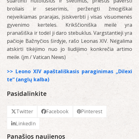
suartinti nutolusius ir svetimus, priešus paversti
broliais ir seserimis, peržengti žmogiškai
neįveikiamas prarajas, įsiskverbti į visas visuomenės
gyvenimo kerteles. Krikščioniška meilė yra
pranašiška ir todėl ji daro stebuklus. Vargstantieji yra
pačioje Bažnyčios širdyje, rašo Leonas XIV. Negalima
atskirti tikėjimo nuo jo liudijimo konkrečia artimo
meile. (jm / Vatican News)
>> Leono XIV apaštališkasis paraginimas „Dilexi
te“ (anglų kalba)
Pasidalinkite
Twitter
Facebook
Pinterest
LinkedIn
Panašios naujienos