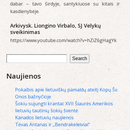
dabar – tavo širdyje, santykiuose su kitais ir
kasdienybėje.
Arkivysk. Liongino Virbalo, SJ Velykų
sveikinimas
https://www.youtube.com/watch?v=hZiZ6gHagYk
Search
Naujienos
Pokalbis apie lietuviškų pamaldų ateitį Kopų Šv.
Onos bažnyčioje
Šokiu sujungti krantai: XVII Šiaurės Amerikos
lietuvių tautinių šokių šventė
Kanados lietuvių naujienos
Tėvas Antanas ir „Bendrakeleiviai“