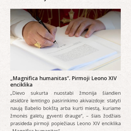
„Magnifica humanitas“. Pirmoji Leono XIV
enciklika
„Dievo sukurta nuostabi žmonija šiandien
atsidūrė lemtingo pasirinkimo akivaizdoje: statyti
naują Babelio bokštą arba kurti miestą, kuriame
žmonės galėtų gyventi drauge“, – šiais žodžiais
prasideda pirmoji popiežiaus Leono XIV enciklika