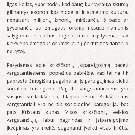
ilgas kelias, ypač todėl, kad daug kur vyrauja skurdą
gilinantys ekonomikos modeliai ir atmetimo kultūra,
nepaisanti milijonų žmonių, mirštančių iš bado ar
gyvenančių su žmogaus orumu nesuderinamomis
sąlygomis. Popiežius ragina keisti mąstyseną, kad
kiekvieno žmogaus orumas būtų gerbiamas dabar, o
ne rytoj.
Rašydamas apie krikščionių įsipareigojimą padėti
vargstantiesiems, popiežius pabrėžia, kad tai ne tik
paprasta žmogiška pagalba ar įsipareigojimas siekti
socialinio teisingumo. Pagalba vargstantiesiems yra
susijusi su krikščionių tikėjimo esme. Krikščionims
vargstantieji yra ne tik sociologinė kategorija, bet
pats Kristaus kūnas. Visos krikščionių veiklos
vargstančiųjų labui pagrindas ir įsipareigojimo
įkvėpimas yra meilė, sugebanti įveikti visas kliūtis,