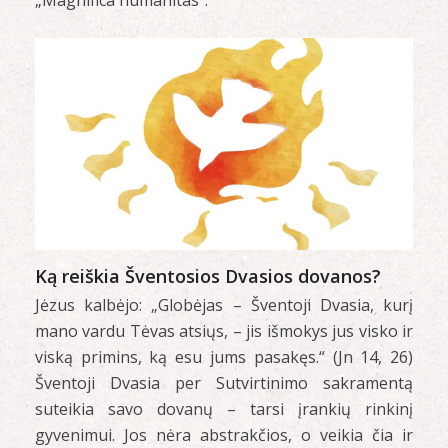
„Magnifica humanitas“.
Ką reiškia Šventosios Dvasios dovanos?
Jėzus kalbėjo: „Globėjas – Šventoji Dvasia, kurį
mano vardu Tėvas atsiųs, – jis išmokys jus visko ir
viską primins, ką esu jums pasakęs.“ (Jn 14, 26)
Šventoji Dvasia per Sutvirtinimo sakramentą
suteikia savo dovanų – tarsi įrankių rinkinį
gyvenimui. Jos nėra abstrakčios, o veikia čia ir