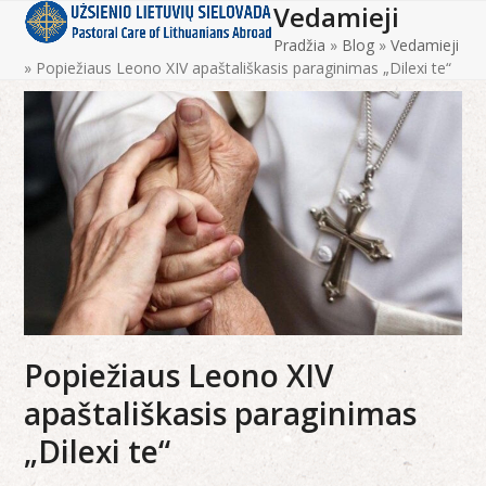
Vedamieji
Open
Close
Skip
to
Pradžia
»
Blog
»
Vedamieji
mobile
mobile
content
»
Popiežiaus Leono XIV apaštališkasis paraginimas „Dilexi te“
menu
menu
Popiežiaus Leono XIV
apaštališkasis paraginimas
„Dilexi te“