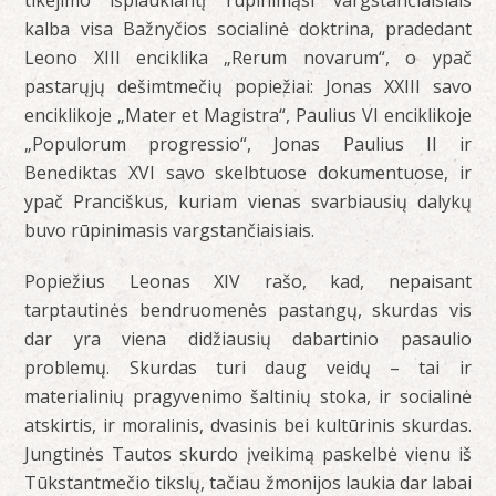
tikėjimo išplaukiantį rūpinimąsi vargstančiaisiais
kalba visa Bažnyčios socialinė doktrina, pradedant
Leono XIII enciklika „Rerum novarum“, o ypač
pastarųjų dešimtmečių popiežiai: Jonas XXIII savo
enciklikoje „Mater et Magistra“, Paulius VI enciklikoje
„Populorum progressio“, Jonas Paulius II ir
Benediktas XVI savo skelbtuose dokumentuose, ir
ypač Pranciškus, kuriam vienas svarbiausių dalykų
buvo rūpinimasis vargstančiaisiais.
Popiežius Leonas XIV rašo, kad, nepaisant
tarptautinės bendruomenės pastangų, skurdas vis
dar yra viena didžiausių dabartinio pasaulio
problemų. Skurdas turi daug veidų – tai ir
materialinių pragyvenimo šaltinių stoka, ir socialinė
atskirtis, ir moralinis, dvasinis bei kultūrinis skurdas.
Jungtinės Tautos skurdo įveikimą paskelbė vienu iš
Tūkstantmečio tikslų, tačiau žmonijos laukia dar labai