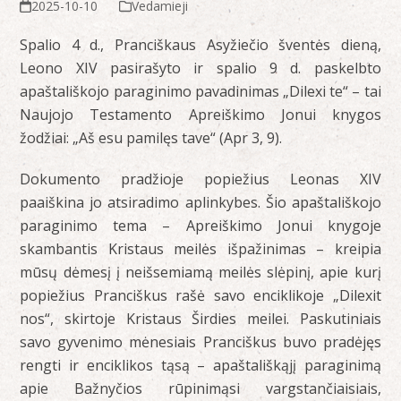
2025-10-10
Vedamieji
Spalio 4 d., Pranciškaus Asyžiečio šventės dieną,
Leono XIV pasirašyto ir spalio 9 d. paskelbto
apaštališkojo paraginimo pavadinimas „Dilexi te“ – tai
Naujojo Testamento Apreiškimo Jonui knygos
žodžiai: „Aš esu pamilęs tave“ (Apr 3, 9).
Dokumento pradžioje popiežius Leonas XIV
paaiškina jo atsiradimo aplinkybes. Šio apaštališkojo
paraginimo tema – Apreiškimo Jonui knygoje
skambantis Kristaus meilės išpažinimas – kreipia
mūsų dėmesį į neišsemiamą meilės slėpinį, apie kurį
popiežius Pranciškus rašė savo enciklikoje „Dilexit
nos“, skirtoje Kristaus Širdies meilei. Paskutiniais
savo gyvenimo mėnesiais Pranciškus buvo pradėjęs
rengti ir enciklikos tąsą – apaštališkąjį paraginimą
apie Bažnyčios rūpinimąsi vargstančiaisiais,