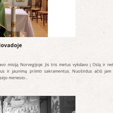
elovadoje
 misiją Norvegijoje. Jis tris metus vykdavo į Oslą ir net
kus ir jaunimą priimti sakramentus. Nuoširdus ačiū jam
ugsėjo mėnesio…