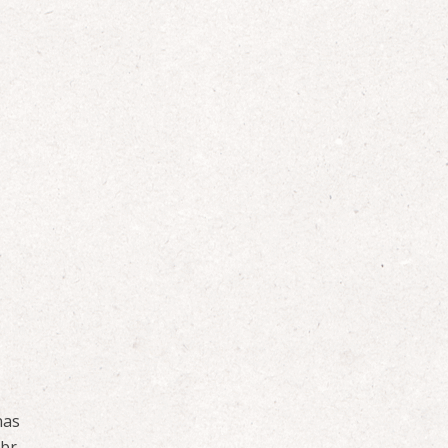
nas
br.