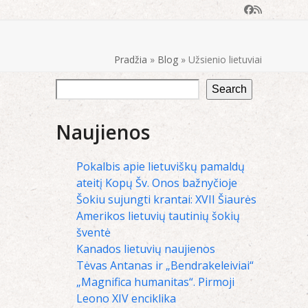
Facebook
RSS
Pradžia
»
Blog
»
Užsienio lietuviai
Search
Naujienos
Pokalbis apie lietuviškų pamaldų
ateitį Kopų Šv. Onos bažnyčioje
Šokiu sujungti krantai: XVII Šiaurės
Amerikos lietuvių tautinių šokių
šventė
Kanados lietuvių naujienos
Tėvas Antanas ir „Bendrakeleiviai“
„Magnifica humanitas“. Pirmoji
Leono XIV enciklika