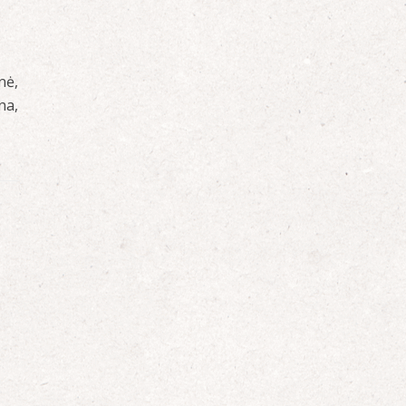
nė,
na,