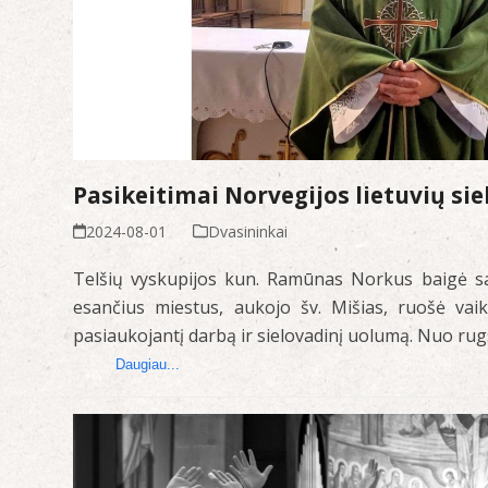
Pasikeitimai Norvegijos lietuvių si
2024-08-01
Dvasininkai
Telšių vyskupijos kun. Ramūnas Norkus baigė savo
esančius miestus, aukojo šv. Mišias, ruošė vai
pasiaukojantį darbą ir sielovadinį uolumą. Nuo r
Daugiau...