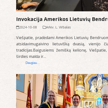
Invokacija Amerikos Lietuvių Bend
2024-10-08
Arkiv. L. Virbalas
Viešpatie, pradėdami Amerikos Lietuvių Bendruome
atsidavimugaivino lietuvišką dvasią, vienijo č
tradicijas.Baigusiems žemišką kelionę, Viešpati
širdies malda ir…
Daugiau...