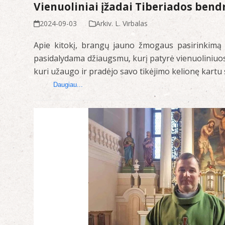
Vienuoliniai įžadai Tiberiados ben
2024-09-03
Arkiv. L. Virbalas
Apie kitokį, brangų jauno žmogaus pasirinkimą 
pasidalydama džiaugsmu, kurį patyrė vienuoliniuos
kuri užaugo ir pradėjo savo tikėjimo kelionę kartu 
Daugiau...