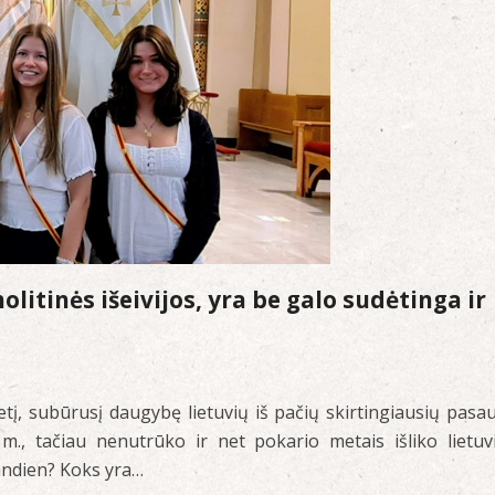
litinės išeivijos, yra be galo sudėtinga ir
į, subūrusį daugybę lietuvių iš pačių skirtingiausių pasau
., tačiau nenutrūko ir net pokario metais išliko lietuv
šiandien? Koks yra…