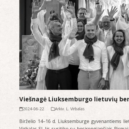
Viešnagė Liuksemburgo lietuvių b
2024-06-22
Arkiv. L. Virbalas
Birželio 14–16 d. Liuksemburge gyvenantiems lie
Virbalas SJ. Jis susitiko su besirengiančiais Pirmaj