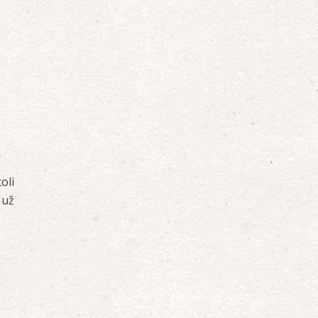
oli
 už