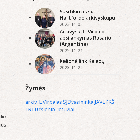
Susitikimas su
Hartfordo arkivyskupu
2023-11-03
Arkivysk. L. Virbalo
apsilankymas Rosario
(Argentina)
2025-11-21
Kelionė link Kalėdų
2023-11-29
Žymės
arkiv. L.Virbalas SJ
Dvasininkai
JAV
LKRŠ
LRT
Užsienio lietuviai
lio
ius