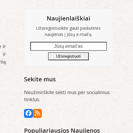
Naujienlaiškiai
Užsiregistruokite gauti paskutines
naujienas į Jūsų e-mail'ą.
Jūsų
 ir
email'as
 ir
Užsiregistruoti
imą
Sekite mus
Neužmirškite sekti mus per socialinius
tinklus.
Facebook
RSS
Populiariausios Naujienos