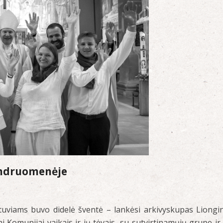
endruomenėje
tuviams buvo didelė šventė – lankėsi arkivyskupas Liongi
ai Komunijai vaikais ir jų tėvais, su sutvirtinamųjų grupe ir 