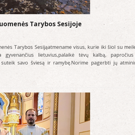
ruomenės Tarybos Sesijoje
nės Tarybos Sesijąatmename visus, kurie iki šiol su meile
ia gyvenančius lietuvius,palaikė tėvų kalbą, papročius
e, suteik savo šviesą ir ramybę.Norime pagerbti jų atmin