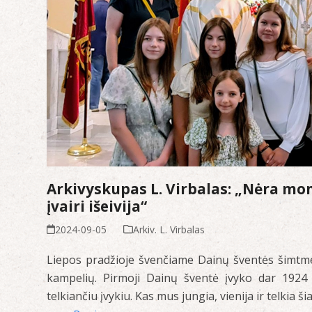
Arkivyskupas L. Virbalas: „Nėra mono
įvairi išeivija“
2024-09-05
Arkiv. L. Virbalas
Liepos pradžioje švenčiame Dainų šventės šimtmet
kampelių. Pirmoji Dainų šventė įvyko dar 1924 m
telkiančiu įvykiu. Kas mus jungia, vienija ir telkia 