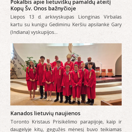
Pokalbis apie lietuviškų pamaldų ateitį
Kopų Šv. Onos bažnyčioje
Liepos 13 d. arkivyskupas Lionginas Virbalas
kartu su kunigu Gediminu Keršiu apsilankė Gary
(Indiana) vyskupijos…
Kanados lietuvių naujienos
Toronto Kristaus Prisikėlimo parapijoje, kaip ir
daugelyje kitų, gegužės mėnesį buvo teikiamas