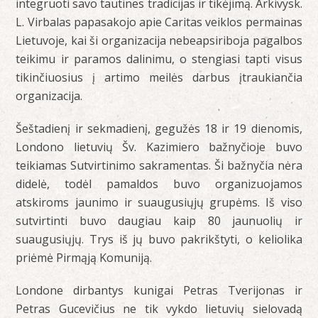
integruoti savo tautines tradicijas ir tikėjimą. Arkivysk.
L. Virbalas papasakojo apie Caritas veiklos permainas
Lietuvoje, kai ši organizacija nebeapsiriboja pagalbos
teikimu ir paramos dalinimu, o stengiasi tapti visus
tikinčiuosius į artimo meilės darbus įtraukiančia
organizacija.
Šeštadienį ir sekmadienį, gegužės 18 ir 19 dienomis,
Londono lietuvių Šv. Kazimiero bažnyčioje buvo
teikiamas Sutvirtinimo sakramentas. Ši bažnyčia nėra
didelė, todėl pamaldos buvo organizuojamos
atskiroms jaunimo ir suaugusiųjų grupėms. Iš viso
sutvirtinti buvo daugiau kaip 80 jaunuolių ir
suaugusiųjų. Trys iš jų buvo pakrikštyti, o keliolika
priėmė Pirmąją Komuniją.
Londone dirbantys kunigai Petras Tverijonas ir
Petras Gucevičius ne tik vykdo lietuvių sielovadą