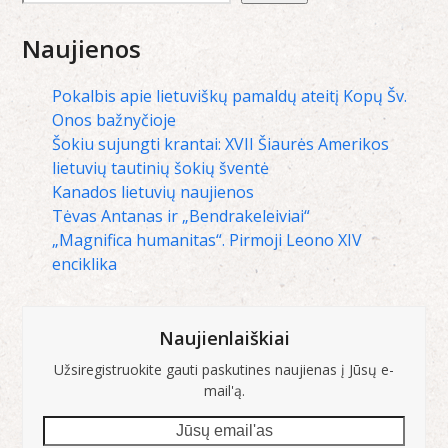
Naujienos
Pokalbis apie lietuviškų pamaldų ateitį Kopų Šv.
Onos bažnyčioje
Šokiu sujungti krantai: XVII Šiaurės Amerikos
lietuvių tautinių šokių šventė
Kanados lietuvių naujienos
Tėvas Antanas ir „Bendrakeleiviai“
„Magnifica humanitas“. Pirmoji Leono XIV
enciklika
Naujienlaiškiai
Užsiregistruokite gauti paskutines naujienas į Jūsų e-
mail'ą.
Jūsų