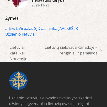
sielovados taryba
2023-11-23
Žymės
arkiv. L.Virbalas SJ
Dvasininkai
JAV
LKRŠ
LRT
Užsienio lietuviai
Lietuviai
Lietuvių sielovada Kanadoje –
next
katalikai
renginiai ir pamaldos
previous
post:
Norvegijoje
post:
Užsienio lietuvių sielovados tikslas yra skatinti
užsienyje gyvenančių lietuvių dvasinį, religinį