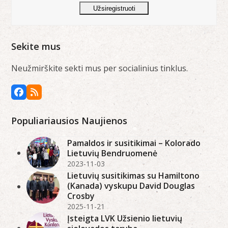
email'as
Užsiregistruoti
Sekite mus
Neužmirškite sekti mus per socialinius tinklus.
Facebook
RSS
Populiariausios Naujienos
Pamaldos ir susitikimai – Kolorado
Lietuvių Bendruomenė
2023-11-03
Lietuvių susitikimas su Hamiltono
(Kanada) vyskupu David Douglas
Crosby
2025-11-21
Įsteigta LVK Užsienio lietuvių