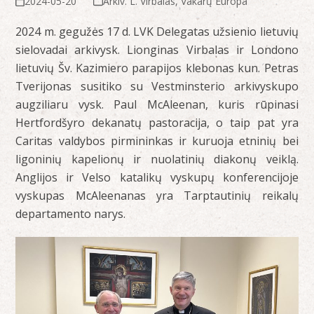
2024-05-20
Arkiv. L. Virbalas
,
Vakarų Europa
2024 m. gegužės 17 d. LVK Delegatas užsienio lietuvių
sielovadai arkivysk. Lionginas Virbalas ir Londono
lietuvių Šv. Kazimiero parapijos klebonas kun. Petras
Tverijonas susitiko su Vestminsterio arkivyskupo
augziliaru vysk. Paul McAleenan, kuris rūpinasi
Hertfordšyro dekanatų pastoracija, o taip pat yra
Caritas valdybos pirmininkas ir kuruoja etninių bei
ligoninių kapelionų ir nuolatinių diakonų veiklą.
Anglijos ir Velso katalikų vyskupų konferencijoje
vyskupas McAleenanas yra Tarptautinių reikalų
departamento narys.