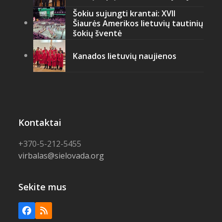
Šokiu sujungti krantai: XVII
Šiaurės Amerikos lietuvių tautinių
šokių šventė
Kanados lietuvių naujienos
Kontaktai
+370-5-212-5455
virbalas@sielovada.org
Sekite mus
Facebook
RSS