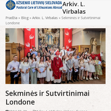
Arkiv. L.
Open
Close
Skip
to
Virbalas
mobile
mobile
content
Pradžia
»
Blog
»
Arkiv. L. Virbalas
»
Sekminės ir Sutvirtinimai
menu
menu
Londone
Sekminės ir Sutvirtinimai
Londone